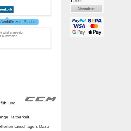
E-Mail:
Abonnieren
arenkorb
ößenhilfe zum Produkt
it wird angezeigt,
ls auswählen.
efühl und
nge Haltbarkeit.
llierten Einschlägen. Dazu