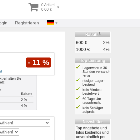
0 Artikel
▾
0.00 €
ogin
Registrieren
1
Rabatt
600 €
2%
1000 €
4%
Top Leistung
- 11 %
Lagerware in 36
nd
Stunden ver­sand­
fertig
t erhalten Sie
riesiger Lager­
att:
bestand
kein Mindest­
r
bestell­wert
Rabatt
60 Tage Um­
2 %
tausch­recht
4 %
kein Schläger­
aufpreis
Newsletter
Top Angebote und
Infos kostenlos und
unverbindlich per