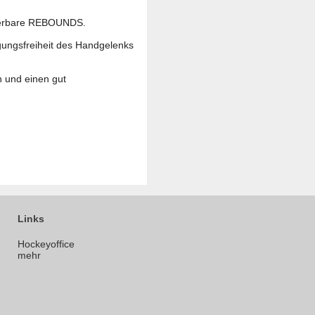
lierbare REBOUNDS.
ungsfreiheit des Handgelenks
n und einen gut
Links
Hockeyoffice
mehr