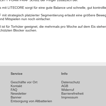
NSITY FOAM FRAP Schutz der Finger zusätzlich bei.
mit LITECORE sorgt für eine gute Balance und schnelle, gut kontrol
 strategisch platzierter Segmentierung erlaubt eine größere Beweg
nd Mitspielen nun noch einfacher.
 ist für Torhüter geeignet, die mehrmals pro Woche auf dem Eis stehe
chützten Blocker suchen.
Service
Info
Geschäfte vor Ort
Datenschutz
n
Kontakt
AGB
FAQ
Widerruf
Newsletter
Barrierefreiheit
Banner
Impressum
Entsorgung von Altbatterien