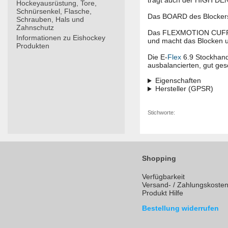
trägt auch der HIGH DE
Hockeyausrüstung, Tore,
Schnürsenkel, Flasche,
Das BOARD des Blockers 
Schrauben, Hals und
Zahnschutz
Das FLEXMOTION CUFF mit
Informationen zu Eishockey
und macht das Blocken u
Produkten
Die E-
Flex
6.9 Stockhand
ausbalancierten, gut ges
Eigenschaften
Hersteller (GPSR)
Stichworte:
Shopping
Verfügbarkeit
Versand- / Zahlungskoste
Produkt Hilfe
Bestellung widerrufen