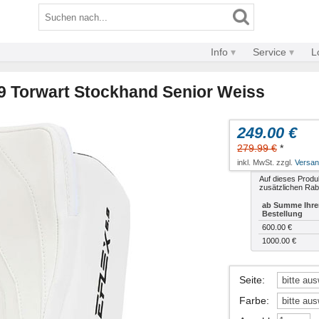
Info
Service
L
9 Torwart Stockhand Senior Weiss
249.00 €
279.99 €
*
inkl. MwSt. zzgl.
Versa
Auf dieses Produk
zusätzlichen Rab
ab Summe Ihre
Bestellung
600.00 €
1000.00 €
Seite
:
Farbe
: