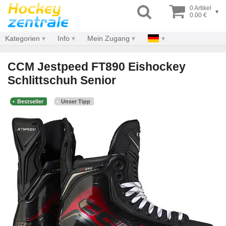
0 Artikel
▾
0.00 €
Kategorien
Info
Mein Zugang
CCM Jestpeed FT890 Eishockey
Schlittschuh Senior
Bestseller
Unser Tipp