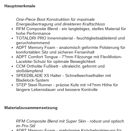
Hauptmerkmale
One-Piece Boot Konstruktion für maximale
Energieübertragung und direkteren Kraftschluss
RFM Composite Blend - ein langlebiges, steifes Material für
hohe Performance
TOTALDRI PRO Innenmaterial - feuchtigkeitsableitend und
geruchshemmend
ADPT Memory Foam - anatomisch geformte Polsterung für
komfortablen Sitz und sicheren Fersenhalt
ADPT Comfort Tongue - 7?mm Filzzunge mit FlexMotion-
Lacebite-Schutz für optimale Beweglichkeit
CCM Ortholite Fußbett - ultraleicht, geformt und
stoßdämpfend
SPEEDBLADE XS Halter - Schnellwechselhalter mit
Bladelock-System
STEP Steel Runner - präzise Kufe mit +4?mm Höhe für
längere Lebensdauer und bessere Kontrolle
Materialzusammensetzung
RFM Composite Blend mit Super Skin - robust und optisch
im Pro-Stil
ADPT Memory Foam - mehrlagige Knöchelpolsterung für