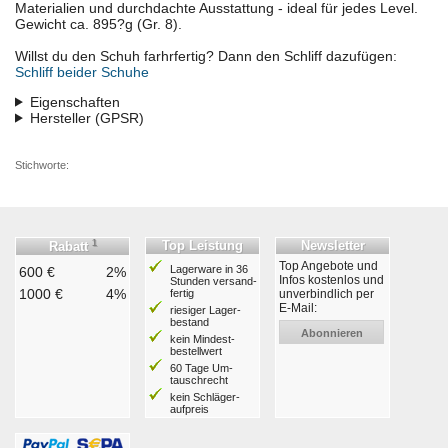
Materialien und durchdachte Ausstattung - ideal für jedes Level.
Gewicht ca. 895?g (Gr. 8).
Willst du den Schuh farhrfertig? Dann den Schliff dazufügen:
Schliff beider Schuhe
Eigenschaften
Hersteller (GPSR)
Stichworte:
1
Top Leistung
Newsletter
Rabatt
Top Angebote und
Lagerware in 36
600 €
2%
Infos kostenlos und
Stunden ver­sand­
1000 €
4%
fertig
unverbindlich per
E-Mail:
riesiger Lager­
bestand
Abonnieren
kein Mindest­
bestell­wert
60 Tage Um­
tausch­recht
kein Schläger­
aufpreis