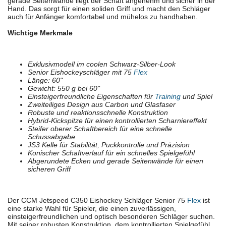
gerade Seitenwände liegt der Schaft angenehm und sicher in der
Hand. Das sorgt für einen soliden Griff und macht den Schläger
auch für Anfänger komfortabel und mühelos zu handhaben.
Wichtige Merkmale
Exklusivmodell im coolen Schwarz-Silber-Look
Senior Eishockeyschläger mit 75
Flex
Länge: 60"
Gewicht: 550 g bei 60"
Einsteigerfreundliche Eigenschaften für
Training
und Spiel
Zweiteiliges Design aus Carbon und Glasfaser
Robuste und reaktionsschnelle Konstruktion
Hybrid-Kickspitze für einen kontrollierten Scharniereffekt
Steifer oberer Schaftbereich für eine schnelle
Schussabgabe
JS3 Kelle für Stabilität, Puckkontrolle und Präzision
Konischer Schaftverlauf für ein schnelles Spielgefühl
Abgerundete Ecken und gerade Seitenwände für einen
sicheren Griff
Der CCM Jetspeed C350 Eishockey Schläger Senior 75
Flex
ist
eine starke Wahl für Spieler, die einen zuverlässigen,
einsteigerfreundlichen und optisch besonderen Schläger suchen.
Mit seiner robusten Konstruktion, dem kontrollierten Spielgefühl,