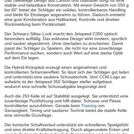
Das zweiteilige Design aus Carbon und Glasfaser sorgt für eine
stabile und belastbare Konstruktion. Mit einem Gewicht von 550 g
bei 60" bietet der Schläger ein solides, kontrollierbares Handling
und bleibt für Einsteiger angenehm zu führen. Dadurch entsteht
eine gute Kombination aus Haltbarkeit, Kontrolle und direkter
Rückmeldung beim Puckkontakt.
Der Schwarz-Silber-Look macht den Jetspeed C350 optisch
besonders auffällig. Das exklusive Design wirkt modern, sportlich
und sauber abgestimmt, ohne überladen zu erscheinen. Damit
passt der Schläger zu Spielern, die nicht nur eine zuverlässige
Performance suchen, sondern auch Wert auf eine starke Optik
auf dem Eis legen.
Die Hybrid-Kickspitze erzeugt einen angenehmen und
kontrollierten Scharniereffekt. So lässt sich der Schläger gut laden
und unterstützt eine saubere Schusstechnik. Vom CCM-Logo an
aufwärts ist der Jetspeed 350 Schläger steifer aufgebaut,
wodurch eine schnelle Schussabgabe begünstigt wird.
Auch die JS3 Kelle ist auf Stabilität ausgelegt. Sie unterstützt eine
zuverlässige Puckführung und hilft dabei, Schüsse und Pässe
kontrollierter auszuführen. Gerade beim
Training
von
Genauigkeit, Timing und sauberer Technik bietet die stabile Kelle
eine sinnvolle Grundlage.
Der konische Schaftverlauf unterstützt ein schnelleres Spielgefühl
und eine direkte Kraftübertragung. Durch abgerundete Ecken und