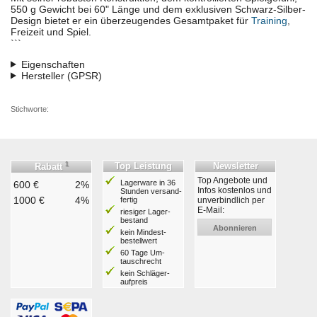
550 g Gewicht bei 60" Länge und dem exklusiven Schwarz-Silber-
Design bietet er ein überzeugendes Gesamtpaket für
Training
,
Freizeit und Spiel.
```
Eigenschaften
Hersteller (GPSR)
Stichworte:
1
Top Leistung
Newsletter
Rabatt
Top Angebote und
Lagerware in 36
600 €
2%
Infos kostenlos und
Stunden ver­sand­
1000 €
4%
fertig
unverbindlich per
E-Mail:
riesiger Lager­
bestand
Abonnieren
kein Mindest­
bestell­wert
60 Tage Um­
tausch­recht
kein Schläger­
aufpreis