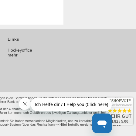
Links
Hockeyoffice
mehr
en in die Schweiz haben wir die anfallenden Kosten bereits für Sie vorab bezahlt. Sie
 Bank oder Ihres Kreditkartenanbieters anfallen. Bei Lieferungen in andere Nicht-EU-
Kundenbewertungen
kt der Aufnahme des Produktes in unseren Shop oder der neue Richtpreis nach alten
ht Euro) kommen noch Gebühren des jeweiligen Zahlungsanbieter und Umrechnungskurse
SEHR GUT
ttel: Sie haben verschiedene Möglichkeiten, uns zu kontaktieren, darunter unsere
4.82 / 5.00
-System (über das Rechte Icon -> Hilfe) freiwillig erreichen. Informationen zur