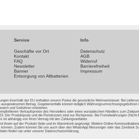
Service
Info
Geschäfte vor Ort
Datenschutz
n
Kontakt
AGB
FAQ
Widerruf
Newsletter
Barrierefreiheit
Banner
Impressum
Entsorgung von Altbatterien
ungen innerhalb der EU enthalten unsere Preise die gesetzliche Mehrwertsteuer. Bei Lieferung
 ausgewiesenen Betrag. Gegebenenfalls können lediglich Währungsumrechnungsgebühren Ihrer
Steuern und Gebühren entstehen.
 empfohlenen Verkaufspreise des Herstellers oder eines europäischen Händlers zum Zeitpun
3. Der Produktpreis und die Portokosten sind nur Richtpreise. Bei Fremdwährungen (Nic
es ist abhängig von Ihren Vertrag mit den Zahlungsanbieter.
 Ihnen auf der Produkt-Seite und im Warenkorb angezeigt. Weitere Online-Kommunikationsmi
 können. Zudem können Sie uns auch über den WhatsApp Messenger oder das Zendesk Support
en finden sie unter unserer Datenschutzerklärung.