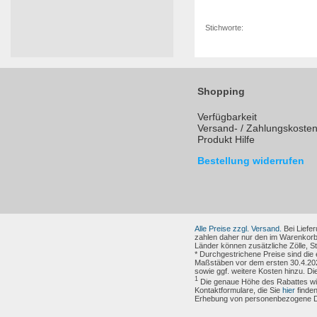
Stichworte:
Shopping
Verfügbarkeit
Versand- / Zahlungskoste
Produkt Hilfe
Bestellung widerrufen
Alle Preise zzgl. Versand.
Bei Liefer
zahlen daher nur den im Warenkorb
Länder können zusätzliche Zölle, 
* Durchgestrichene Preise sind die
Maßstäben vor dem ersten 30.4.202
sowie ggf. weitere Kosten hinzu. Di
1
Die genaue Höhe des Rabattes wird
Kontaktformulare, die Sie
hier
finden
Erhebung von personenbezogene Dat