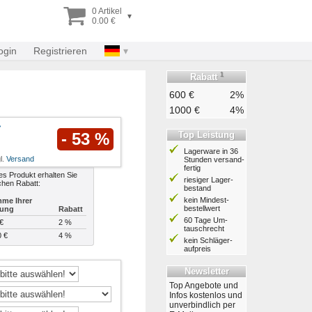
0 Artikel
▾
0.00 €
ogin
Registrieren
1
Rabatt
600 €
2%
1000 €
4%
Top Leistung
- 53 %
Lagerware in 36
l.
Versand
Stunden ver­sand­
fertig
es Produkt erhalten Sie
riesiger Lager­
chen Rabatt:
bestand
kein Mindest­
me Ihrer
bestell­wert
lung
Rabatt
60 Tage Um­
€
2 %
tausch­recht
0 €
4 %
kein Schläger­
aufpreis
Newsletter
Top Angebote und
Infos kostenlos und
unverbindlich per