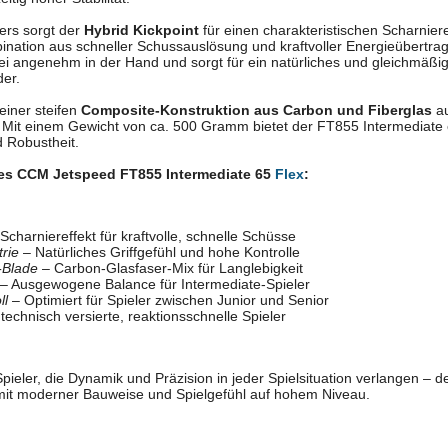
ers sorgt der
Hybrid Kickpoint
für einen charakteristischen Scharnier
ination aus schneller Schussauslösung und kraftvoller Energieübertra
ei angenehm in der Hand und sorgt für ein natürliches und gleichmäßige
der.
 einer steifen
Composite-Konstruktion aus Carbon und Fiberglas
au
st. Mit einem Gewicht von ca. 500 Gramm bietet der FT855 Intermediat
d Robustheit.
es CCM Jetspeed FT855 Intermediate 65
Flex
:
Scharniereffekt für kraftvolle, schnelle Schüsse
rie
– Natürliches Griffgefühl und hohe Kontrolle
-Blade
– Carbon-Glasfaser-Mix für Langlebigkeit
– Ausgewogene Balance für Intermediate-Spieler
ll
– Optimiert für Spieler zwischen Junior und Senior
 technisch versierte, reaktionsschnelle Spieler
 Spieler, die Dynamik und Präzision in jeder Spielsituation verlangen 
mit moderner Bauweise und Spielgefühl auf hohem Niveau.