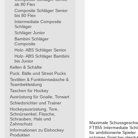
ab 80 Flex
Composite Schläger Senior
bis 80 Flex
Intermediate Composite
Schläger
Schläger Junior
Bambini Schläger
Composite
Holz- ABS Schläger Senior
Holz- ABS Schläger Bambini
bis Junior
Kellen & Schäfte
Puck, Bälle und Street Pucks
Textilien & Funktionswäsche &
Teambekleidung
Taschen für Hockey
Ausrüstung für Goalie, Torwart
Schiedsrichter und Trainer
Hockeyausrüstung, Tore,
Schnürsenkel, Flasche,
Schrauben, Hals und
Maximale Schussgeschwi
Zahnschutz
FT855 Intermediate Schl
Informationen zu Eishockey
für ambitionierte Spieler
Produkten
präzises Spiel bei gleichz