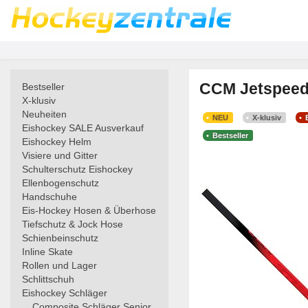
CCM Jetspeed 
Bestseller
X-klusiv
Neuheiten
NEU
X-klusiv
Eishockey SALE Ausverkauf
Bestseller
Eishockey Helm
Visiere und Gitter
Schulterschutz Eishockey
Ellenbogenschutz
Handschuhe
Eis-Hockey Hosen & Überhose
Tiefschutz & Jock Hose
Schienbeinschutz
Inline Skate
Rollen und Lager
Schlittschuh
Eishockey Schläger
Composite Schläger Senior