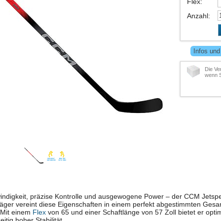
Flex
:
Anzahl
:
Infos und
Die Ve
wenn S
ndigkeit, präzise Kontrolle und ausgewogene Power – der CCM Jetsp
äger vereint diese Eigenschaften in einem perfekt abgestimmten Ges
. Mit einem
Flex
von 65 und einer Schaftlänge von 57 Zoll bietet er opt
eitig hoher Stabilität.