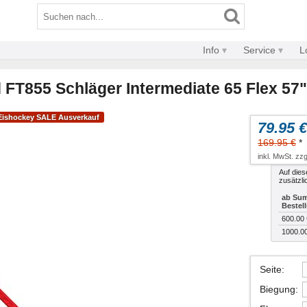
Info
Service
L
FT855 Schläger Intermediate 65 Flex 57"
Eishockey SALE Ausverkauf
79.95 €
169.95 €
*
inkl. MwSt. zzg
Auf dies
zusätzli
ab Sum
Bestel
600.00 
1000.0
Seite
:
Biegung
: