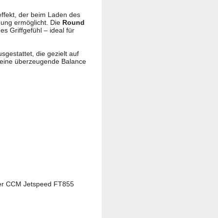
effekt, der beim Laden des
gung ermöglicht. Die
Round
s Griffgefühl – ideal für
sgestattet, die gezielt auf
e eine überzeugende Balance
– der CCM Jetspeed FT855