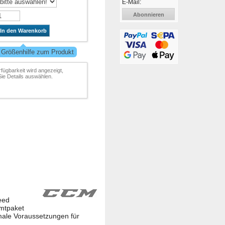
E-Mail:
Abonnieren
In den Warenkorb
 Größenhilfe zum Produkt
rfügbarkeit wird angezeigt,
ie Details auswählen.
eed
amtpaket
imale Voraussetzungen für