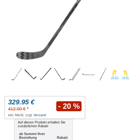
329.95 €
- 20 %
412.00 €
*
inkl. MwSt. zzgl.
Versand
Auf dieses Produkt erhalten Sie
zusätzlichen Rabatt:
ab Summe Ihrer
Bestellung
Rabatt