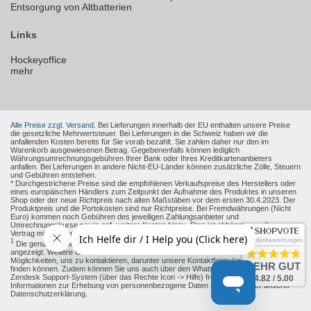
Entsorgung von Altbatterien
Links
Hockeyoffice
mehr
Alle Preise zzgl. Versand.
Bei Lieferungen innerhalb der EU enthalten unsere Preise
die gesetzliche Mehrwertsteuer. Bei Lieferungen in die Schweiz haben wir die
anfallenden Kosten bereits für Sie vorab bezahlt. Sie zahlen daher nur den im
Warenkorb ausgewiesenen Betrag. Gegebenenfalls können lediglich
Währungsumrechnungsgebühren Ihrer Bank oder Ihres Kreditkartenanbieters
anfallen. Bei Lieferungen in andere Nicht-EU-Länder können zusätzliche Zölle, Steuern
und Gebühren entstehen.
* Durchgestrichene Preise sind die empfohlenen Verkaufspreise des Herstellers oder
eines europäischen Händlers zum Zeitpunkt der Aufnahme des Produktes in unseren
Shop oder der neue Richtpreis nach alten Maßstäben vor dem ersten 30.4.2023. Der
Produktpreis und die Portokosten sind nur Richtpreise. Bei Fremdwährungen (Nicht
Euro) kommen noch Gebühren des jeweiligen Zahlungsanbieter und
Umrechnungskurse sowie ggf. weitere Kosten hinzu. Dies ist abhängig von Ihren
Vertrag mit den Zahlungsanbieter.
Kundenbewertungen
1
Die genaue Höhe des Rabattes wird Ihnen auf der Produkt-Seite und im Warenkorb
angezeigt. Weitere Online-Kommunikationsmittel: Sie haben verschiedene
Möglichkeiten, uns zu kontaktieren, darunter unsere Kontaktformulare, die Sie
hier
SEHR GUT
finden können. Zudem können Sie uns auch über den WhatsApp Messenger oder das
Zendesk Support-System (über das Rechte Icon -> Hilfe) freiwillig erreichen.
4.82 / 5.00
Informationen zur Erhebung von personenbezogene Daten finden sie unter unserer
Datenschutzerklärung.