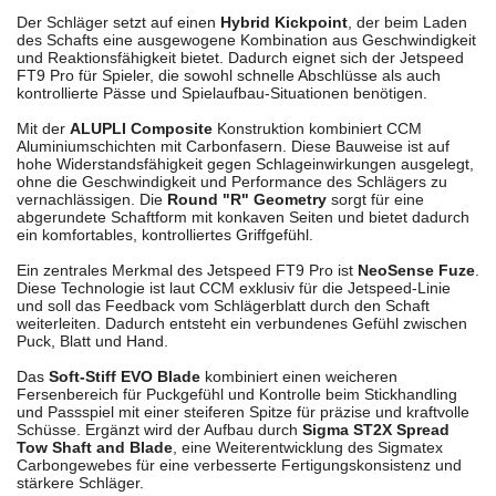
Der Schläger setzt auf einen
Hybrid Kickpoint
, der beim Laden
des Schafts eine ausgewogene Kombination aus Geschwindigkeit
und Reaktionsfähigkeit bietet. Dadurch eignet sich der Jetspeed
FT9 Pro für Spieler, die sowohl schnelle Abschlüsse als auch
kontrollierte Pässe und Spielaufbau-Situationen benötigen.
Mit der
ALUPLI Composite
Konstruktion kombiniert CCM
Aluminiumschichten mit Carbonfasern. Diese Bauweise ist auf
hohe Widerstandsfähigkeit gegen Schlageinwirkungen ausgelegt,
ohne die Geschwindigkeit und Performance des Schlägers zu
vernachlässigen. Die
Round "R" Geometry
sorgt für eine
abgerundete Schaftform mit konkaven Seiten und bietet dadurch
ein komfortables, kontrolliertes Griffgefühl.
Ein zentrales Merkmal des Jetspeed FT9 Pro ist
NeoSense Fuze
.
Diese Technologie ist laut CCM exklusiv für die Jetspeed-Linie
und soll das Feedback vom Schlägerblatt durch den Schaft
weiterleiten. Dadurch entsteht ein verbundenes Gefühl zwischen
Puck, Blatt und Hand.
Das
Soft-Stiff EVO Blade
kombiniert einen weicheren
Fersenbereich für Puckgefühl und Kontrolle beim Stickhandling
und Passspiel mit einer steiferen Spitze für präzise und kraftvolle
Schüsse. Ergänzt wird der Aufbau durch
Sigma ST2X Spread
Tow Shaft and Blade
, eine Weiterentwicklung des Sigmatex
Carbongewebes für eine verbesserte Fertigungskonsistenz und
stärkere Schläger.