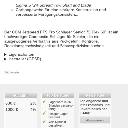
Sigma ST2X Spread Tow Shaft and Blade
Carbongewebe für eine stärkere Konstruktion und
verbesserte Fertigungskonsistenz.
Der CCM Jetspeed FT9 Pro Schläger Senior 75
Flex
60" ist ein
hochwertiger Composite-Schläger für Spieler, die ein
ausgewogenes Verhältnis aus Puckgefühl, Kontrolle,
Reaktionsgeschwindigkeit und Schusspräzision suchen.
Eigenschaften
Hersteller (GPSR)
Stichworte:
1
Top Leistung
Newsletter
Rabatt
Top Angebote und
Lagerware in 36
600 €
2%
Infos kostenlos und
Stunden ver­sand­
1000 €
4%
fertig
unverbindlich per
E-Mail:
riesiger Lager­
bestand
Abonnieren
kein Mindest­
bestell­wert