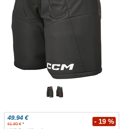
49.94 €
- 19 %
61.80 €
*