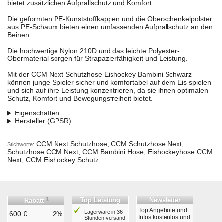
bietet zusätzlichen Aufprallschutz und Komfort.
Die geformten PE-Kunststoffkappen und die Oberschenkelpolster
aus PE-Schaum bieten einen umfassenden Aufprallschutz an den
Beinen.
Die hochwertige Nylon 210D und das leichte Polyester-
Obermaterial sorgen für Strapazierfähigkeit und Leistung.
Mit der CCM Next Schutzhose Eishockey Bambini Schwarz
können junge Spieler sicher und komfortabel auf dem Eis spielen
und sich auf ihre Leistung konzentrieren, da sie ihnen optimalen
Schutz, Komfort und Bewegungsfreiheit bietet.
Eigenschaften
Hersteller (GPSR)
CCM Next Schutzhose, CCM Schutzhose Next,
Stichworte:
Schutzhose CCM Next, CCM Bambini Hose, Eishockeyhose CCM
Next, CCM Eishockey Schutz
1
Top Leistung
Newsletter
Rabatt
Top Angebote und
Lagerware in 36
600 €
2%
Infos kostenlos und
Stunden ver­sand­