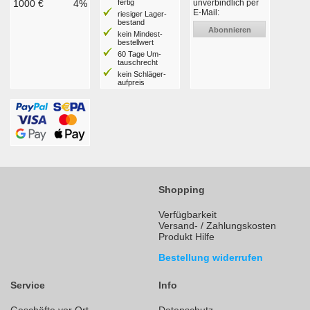
1000 €
4%
fertig
unverbindlich per
E-Mail:
riesiger Lager­
bestand
Abonnieren
kein Mindest­
bestell­wert
60 Tage Um­
tausch­recht
kein Schläger­
aufpreis
Shopping
Verfügbarkeit
Versand- / Zahlungskosten
Produkt Hilfe
Bestellung widerrufen
Service
Info