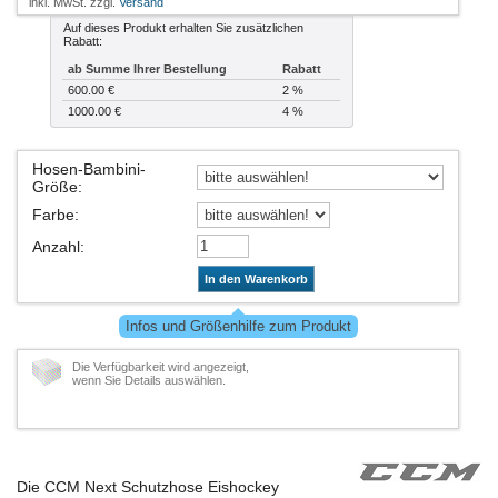
inkl. MwSt. zzgl.
Versand
Auf dieses Produkt erhalten Sie zusätzlichen
Rabatt:
ab Summe Ihrer Bestellung
Rabatt
600.00 €
2 %
1000.00 €
4 %
Hosen-Bambini-
Größe
:
Farbe
:
Anzahl
:
In den Warenkorb
Infos und Größenhilfe zum Produkt
Die Verfügbarkeit wird angezeigt,
wenn Sie Details auswählen.
Die CCM Next Schutzhose Eishockey