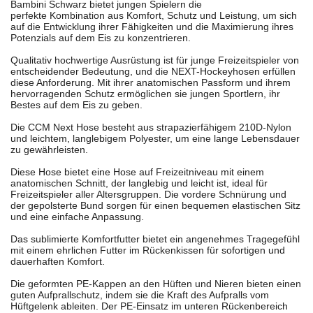
Bambini Schwarz bietet jungen Spielern die
perfekte Kombination aus Komfort, Schutz und Leistung, um sich
auf die Entwicklung ihrer Fähigkeiten und die Maximierung ihres
Potenzials auf dem Eis zu konzentrieren.
Qualitativ hochwertige Ausrüstung ist für junge Freizeitspieler von
entscheidender Bedeutung, und die NEXT-Hockeyhosen erfüllen
diese Anforderung. Mit ihrer anatomischen Passform und ihrem
hervorragenden Schutz ermöglichen sie jungen Sportlern, ihr
Bestes auf dem Eis zu geben.
Die CCM Next Hose besteht aus strapazierfähigem 210D-Nylon
und leichtem, langlebigem Polyester, um eine lange Lebensdauer
zu gewährleisten.
Diese Hose bietet eine Hose auf Freizeitniveau mit einem
anatomischen Schnitt, der langlebig und leicht ist, ideal für
Freizeitspieler aller Altersgruppen. Die vordere Schnürung und
der gepolsterte Bund sorgen für einen bequemen elastischen Sitz
und eine einfache Anpassung.
Das sublimierte Komfortfutter bietet ein angenehmes Tragegefühl
mit einem ehrlichen Futter im Rückenkissen für sofortigen und
dauerhaften Komfort.
Die geformten PE-Kappen an den Hüften und Nieren bieten einen
guten Aufprallschutz, indem sie die Kraft des Aufpralls vom
Hüftgelenk ableiten. Der PE-Einsatz im unteren Rückenbereich