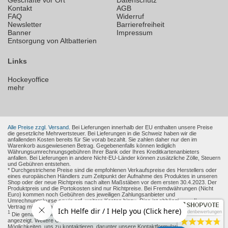
Geschäfte vor Ort
Datenschutz
Kontakt
AGB
FAQ
Widerruf
Newsletter
Barrierefreiheit
Banner
Impressum
Entsorgung von Altbatterien
Links
Hockeyoffice
mehr
Alle Preise zzgl. Versand.
Bei Lieferungen innerhalb der EU enthalten unsere Preise
die gesetzliche Mehrwertsteuer. Bei Lieferungen in die Schweiz haben wir die
anfallenden Kosten bereits für Sie vorab bezahlt. Sie zahlen daher nur den im
Warenkorb ausgewiesenen Betrag. Gegebenenfalls können lediglich
Währungsumrechnungsgebühren Ihrer Bank oder Ihres Kreditkartenanbieters
anfallen. Bei Lieferungen in andere Nicht-EU-Länder können zusätzliche Zölle, Steuern
und Gebühren entstehen.
* Durchgestrichene Preise sind die empfohlenen Verkaufspreise des Herstellers oder
eines europäischen Händlers zum Zeitpunkt der Aufnahme des Produktes in unseren
Shop oder der neue Richtpreis nach alten Maßstäben vor dem ersten 30.4.2023. Der
Produktpreis und die Portokosten sind nur Richtpreise. Bei Fremdwährungen (Nicht
Euro) kommen noch Gebühren des jeweiligen Zahlungsanbieter und
Umrechnungskurse sowie ggf. weitere Kosten hinzu. Dies ist abhängig von Ihren
Vertrag mit den Zahlungsanbieter.
Kundenbewertungen
1
Die genaue Höhe des Rabattes wird Ihnen auf der Produkt-Seite und im Warenkorb
angezeigt. Weitere Online-Kommunikationsmittel: Sie haben verschiedene
Möglichkeiten, uns zu kontaktieren, darunter unsere Kontaktformulare, die Sie
hier