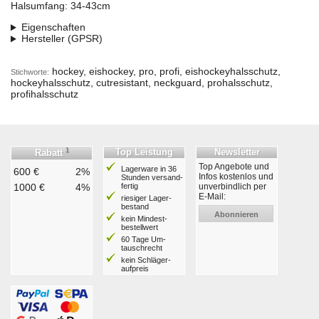
Halsumfang: 34-43cm
Eigenschaften
Hersteller (GPSR)
hockey, eishockey, pro, profi, eishockeyhalsschutz,
Stichworte:
hockeyhalsschutz, cutresistant, neckguard, prohalsschutz,
profihalsschutz
1
Top Leistung
Newsletter
Rabatt
Top Angebote und
Lagerware in 36
600 €
2%
Infos kostenlos und
Stunden ver­sand­
1000 €
4%
fertig
unverbindlich per
E-Mail:
riesiger Lager­
bestand
Abonnieren
kein Mindest­
bestell­wert
60 Tage Um­
tausch­recht
kein Schläger­
aufpreis