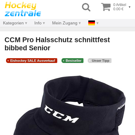
0 Artikel
▾
0.00 €
Kategorien
Info
Mein Zugang
CCM Pro Halsschutz schnittfest
bibbed Senior
Eishockey SALE Ausverkauf
Bestseller
Unser Tipp