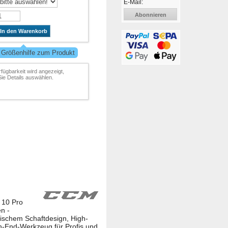
E-Mail:
Abonnieren
In den Warenkorb
 Größenhilfe zum Produkt
rfügbarkeit wird angezeigt,
ie Details auswählen.
 10 Pro
n -
mischem Schaftdesign, High-
h-End-Werkzeug für Profis und