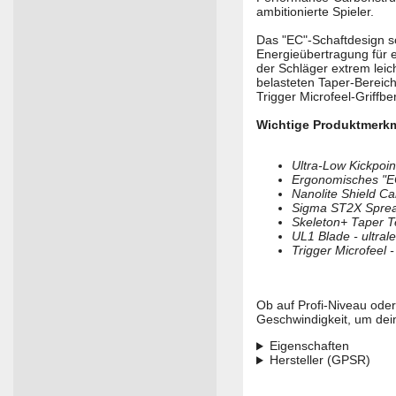
ambitionierte Spieler.
Das "EC"-Schaftdesign so
Energieübertragung für 
der Schläger extrem leich
belasteten Taper-Bereic
Trigger Microfeel-Griffbe
Wichtige Produktmerkm
Ultra-Low Kickpoin
Ergonomisches "EC
Nanolite Shield Ca
Sigma ST2X Spread
Skeleton+ Taper Te
UL1 Blade - ultral
Trigger Microfeel -
Ob auf Profi-Niveau oder 
Geschwindigkeit, um dein
Eigenschaften
Hersteller (GPSR)