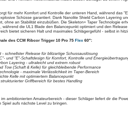
rgt für mehr Komfort und Kontrolle der unteren Hand, während das "E"-
explosive Schüsse garantiert. Dank Nanolite Shield Carbon Layering u
t, ohne an Stabilität einzubüßen. Die Skeleton+ Taper Technologie erhöh
h, während die UL1 Blade den Balancepunkt optimiert und den Release 
reich bietet sicheren Halt und maximales Schlägergefühl - selbst in hitz
ale des CCM Ribcor Trigger 10 Pro 75
Flex
60":
t - schnellster Release für blitzartige Schussauslösung
"- und "E"-Schaftdesign für Komfort, Kontrolle und Energieübertragun
rbon Layering - ultraleicht und extrem robust
 Tow (Schaft & Kelle) für gleichbleibende Performance
chnologie - maximale Verlässlichkeit im Taper-Bereich
eichte Kelle mit optimiertem Balancepunkt
 strukturierter Griffbereich für bestes Handling
im ambitionierten Amateurbereich - dieser Schläger liefert dir die Powe
 Spiel aufs nächste Level zu bringen.