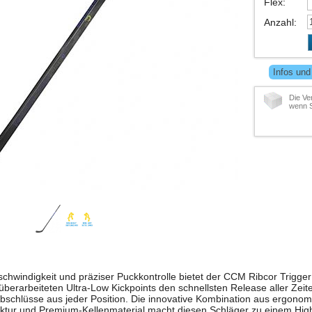
Flex
:
Anzahl
:
Infos und
Die Ve
wenn S
hwindigkeit und präziser Puckkontrolle bietet der CCM Ribcor Trigger
berarbeiteten Ultra-Low Kickpoints den schnellsten Release aller Zeite
e Abschlüsse aus jeder Position. Die innovative Kombination aus ergono
tur und Premium-Kellenmaterial macht diesen Schläger zu einem Hig