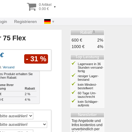
0 Artikel
▾
0.00 €
ogin
Registrieren
1
Rabatt
 75 Flex
600 €
2%
1000 €
4%
 €
Top Leistung
- 31 %
Lagerware in 36
l.
Versand
Stunden ver­sand­
fertig
es Produkt erhalten Sie
riesiger Lager­
chen Rabatt:
bestand
kein Mindest­
me Ihrer
bestell­wert
lung
Rabatt
60 Tage Um­
€
2 %
tausch­recht
0 €
4 %
kein Schläger­
aufpreis
Newsletter
Top Angebote und
Infos kostenlos und
unverbindlich per