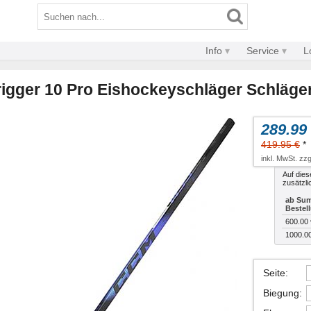
Info
Service
L
igger 10 Pro Eishockeyschläger Schläger
289.99
419.95 €
*
inkl. MwSt. zzg
Auf dies
zusätzli
ab Sum
Bestel
600.00 
1000.0
Seite
:
Biegung
: