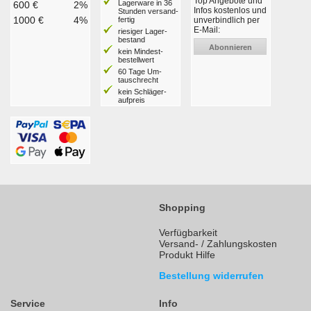
Top Angebote und
Lagerware in 36
600 €
2%
Infos kostenlos und
Stunden ver­sand­
1000 €
4%
fertig
unverbindlich per
E-Mail:
riesiger Lager­
bestand
Abonnieren
kein Mindest­
bestell­wert
60 Tage Um­
tausch­recht
kein Schläger­
aufpreis
Shopping
Verfügbarkeit
Versand- / Zahlungskosten
Produkt Hilfe
Bestellung widerrufen
Service
Info