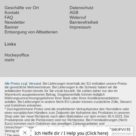
Geschäfte vor Ort
Datenschutz
Kontakt
AGB
FAQ
Widerruf
Newsletter
Barrierefreiheit
Banner
Impressum
Entsorgung von Altbatterien
Links
Hockeyoffice
mehr
Alle Preise zzgl. Versand.
Bei Lieferungen innerhalb der EU enthalten unsere Preise
die gesetzliche Mehrwertsteuer. Bei Lieferungen in die Schweiz haben wir die
anfallenden Kosten bereits für Sie vorab bezahlt. Sie zahlen daher nur den im
Warenkorb ausgewiesenen Betrag. Gegebenenfalls können lediglich
Währungsumrechnungsgebühren Ihrer Bank oder Ihres Kreditkartenanbieters
anfallen. Bei Lieferungen in andere Nicht-EU-Länder können zusätzliche Zölle, Steuern
und Gebühren entstehen.
* Durchgestrichene Preise sind die empfohlenen Verkaufspreise des Herstellers oder
eines europäischen Händlers zum Zeitpunkt der Aufnahme des Produktes in unseren
Shop oder der neue Richtpreis nach alten Maßstäben vor dem ersten 30.4.2023. Der
Produktpreis und die Portokosten sind nur Richtpreise. Bei Fremdwährungen (Nicht
Euro) kommen noch Gebühren des jeweiligen Zahlungsanbieter und
Umrechnungskurse sowie ggf. weitere Kosten hinzu. Dies ist abhängig von Ihren
Vertrag mit den Zahlungsanbieter.
Kundenbewertungen
1
Die genaue Höhe des Rabattes wird Ihnen auf der Produkt-Seite und im Warenkorb