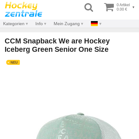
0 Artikel
▾
0.00 €
Kategorien
Info
Mein Zugang
CCM Snapback We are Hockey
Iceberg Green Senior One Size
NEU