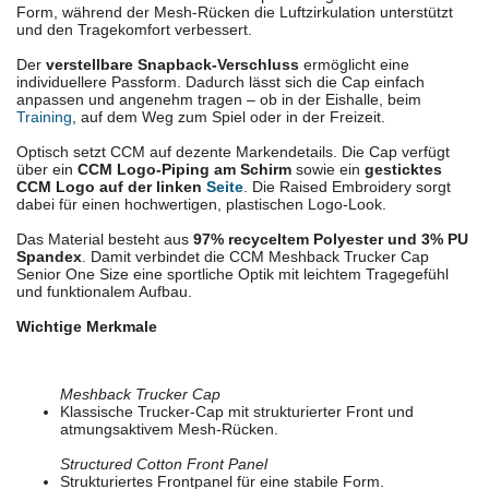
Form, während der Mesh-Rücken die Luftzirkulation unterstützt
und den Tragekomfort verbessert.
Der
verstellbare Snapback-Verschluss
ermöglicht eine
individuellere Passform. Dadurch lässt sich die Cap einfach
anpassen und angenehm tragen – ob in der Eishalle, beim
Training
, auf dem Weg zum Spiel oder in der Freizeit.
Optisch setzt CCM auf dezente Markendetails. Die Cap verfügt
über ein
CCM Logo-Piping am Schirm
sowie ein
gesticktes
CCM Logo auf der linken
Seite
. Die Raised Embroidery sorgt
dabei für einen hochwertigen, plastischen Logo-Look.
Das Material besteht aus
97% recyceltem Polyester und 3% PU
Spandex
. Damit verbindet die CCM Meshback Trucker Cap
Senior One Size eine sportliche Optik mit leichtem Tragegefühl
und funktionalem Aufbau.
Wichtige Merkmale
Meshback Trucker Cap
Klassische Trucker-Cap mit strukturierter Front und
atmungsaktivem Mesh-Rücken.
Structured Cotton Front Panel
Strukturiertes Frontpanel für eine stabile Form.