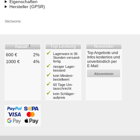
Eigenschaften
Hersteller (GPSR)
Stichworte:
1
Top Leistung
Newsletter
Rabatt
Top Angebote und
Lagerware in 36
600 €
2%
Infos kostenlos und
Stunden ver­sand­
1000 €
4%
fertig
unverbindlich per
E-Mail:
riesiger Lager­
bestand
Abonnieren
kein Mindest­
bestell­wert
60 Tage Um­
tausch­recht
kein Schläger­
aufpreis