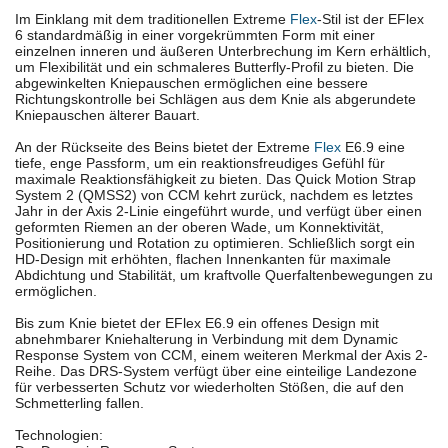
Im Einklang mit dem traditionellen Extreme
Flex
-Stil ist der EFlex
6 standardmäßig in einer vorgekrümmten Form mit einer
einzelnen inneren und äußeren Unterbrechung im Kern erhältlich,
um Flexibilität und ein schmaleres Butterfly-Profil zu bieten. Die
abgewinkelten Kniepauschen ermöglichen eine bessere
Richtungskontrolle bei Schlägen aus dem Knie als abgerundete
Kniepauschen älterer Bauart.
An der Rückseite des Beins bietet der Extreme
Flex
E6.9 eine
tiefe, enge Passform, um ein reaktionsfreudiges Gefühl für
maximale Reaktionsfähigkeit zu bieten. Das Quick Motion Strap
System 2 (QMSS2) von CCM kehrt zurück, nachdem es letztes
Jahr in der Axis 2-Linie eingeführt wurde, und verfügt über einen
geformten Riemen an der oberen Wade, um Konnektivität,
Positionierung und Rotation zu optimieren. Schließlich sorgt ein
HD-Design mit erhöhten, flachen Innenkanten für maximale
Abdichtung und Stabilität, um kraftvolle Querfaltenbewegungen zu
ermöglichen.
Bis zum Knie bietet der EFlex E6.9 ein offenes Design mit
abnehmbarer Kniehalterung in Verbindung mit dem Dynamic
Response System von CCM, einem weiteren Merkmal der Axis 2-
Reihe. Das DRS-System verfügt über eine einteilige Landezone
für verbesserten Schutz vor wiederholten Stößen, die auf den
Schmetterling fallen.
Technologien: