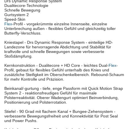
Drs Dynamic Response System
Dualitecore-Technologie
Schnelle Bewegung
Gurtsystem 2
Speed-Skin
Flex
-Profil - vorgekrümmte einzelne Innenseite, einzelne
Unterbrechung außen - flexibles Gefühl und gleichzeitig toller
Butterfly-Verschluss.
Kniestapel - Drs Dynamic Response System - einteilige HD-
Landezone für hervorragende Abdichtung und Stabilität für
kraftvolle und schnelle Bewegungen sowie verbesserte
Stoßdämpfung.
Kernkonstruktion - Dualitecore + HD Core - leichtes Dual-
Flex
-
Profil, gebaut für flexibles Gefühl unterhalb des Knies und
zusätzliche Steifigkeit im Oberschenkelbereich. Rebound-Schaum
für mehr Kontrolle und Präzision.
Beinkanal/-gurtung - tiefe, enge Passform mit Quick Motion Strap
System 2 - reaktionsfreudiges Gefühl für maximale
Polsterreaktivität. Oberer Wadengurt optimiert Beinverbindung,
Positionierung und Polsterrotation.
Stiefel - 90 Grad mit flachem Kanal + Bungee-Zehensystem -
verbesserte Bewegungsfreiheit und Konnektivität für Post Seal
und Power Pushs.