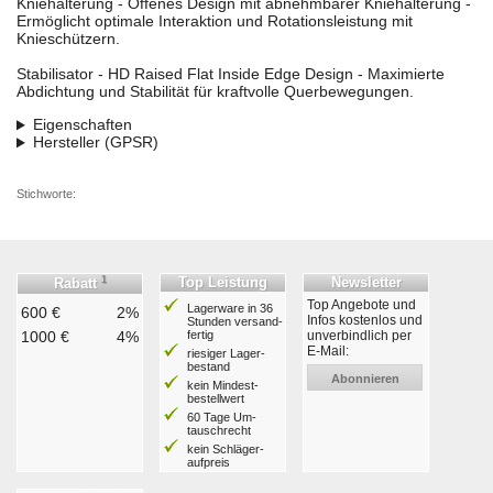
Kniehalterung - Offenes Design mit abnehmbarer Kniehalterung -
Ermöglicht optimale Interaktion und Rotationsleistung mit
Knieschützern.
Stabilisator - HD Raised Flat Inside Edge Design - Maximierte
Abdichtung und Stabilität für kraftvolle Querbewegungen.
Eigenschaften
Hersteller (GPSR)
Stichworte:
1
Top Leistung
Newsletter
Rabatt
Top Angebote und
Lagerware in 36
600 €
2%
Infos kostenlos und
Stunden ver­sand­
1000 €
4%
fertig
unverbindlich per
E-Mail:
riesiger Lager­
bestand
Abonnieren
kein Mindest­
bestell­wert
60 Tage Um­
tausch­recht
kein Schläger­
aufpreis