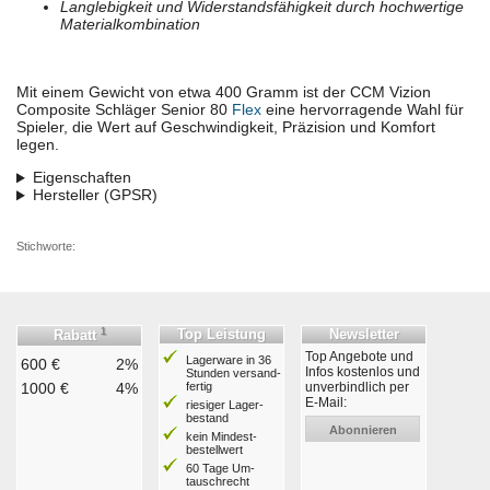
Langlebigkeit und Widerstandsfähigkeit durch hochwertige
Materialkombination
Mit einem Gewicht von etwa 400 Gramm ist der CCM Vizion
Composite Schläger Senior 80
Flex
eine hervorragende Wahl für
Spieler, die Wert auf Geschwindigkeit, Präzision und Komfort
legen.
Eigenschaften
Hersteller (GPSR)
Stichworte:
1
Top Leistung
Newsletter
Rabatt
Top Angebote und
Lagerware in 36
600 €
2%
Infos kostenlos und
Stunden ver­sand­
1000 €
4%
fertig
unverbindlich per
E-Mail:
riesiger Lager­
bestand
Abonnieren
kein Mindest­
bestell­wert
60 Tage Um­
tausch­recht