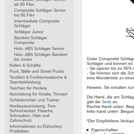
ab 80 Flex
Composite Schläger Senior
bis 80 Flex
Intermediate Composite
Schläger
Schläger Junior
Bambini Schläger
Composite
Holz- ABS Schläger Senior
Holz- ABS Schläger Bambini
Guter Composite Schläge
bis Junior
Schläger und können es a
Kellen & Schäfte
- Sie sparen bis zu 36% 
Puck, Bälle und Street Pucks
- Sie können sich die Sc
Textilien & Funktionswäsche &
eine Wundertüte zu eine
Teambekleidung
Hinweis: Sie erhalten nur
Taschen für Hockey
Ausrüstung für Goalie, Torwart
Die Hand, die am Schläge
Schiedsrichter und Trainer
gibt die
Seite
an:
Hockeyausrüstung, Tore,
Rechte Hand unten: Bieg
Schnürsenkel, Flasche,
linke hand unten: Biegun
Schrauben, Hals und
Zahnschutz
*Der Empfohlene Verkaufsp
Informationen zu Eishockey
Eigenschaften
Produkten