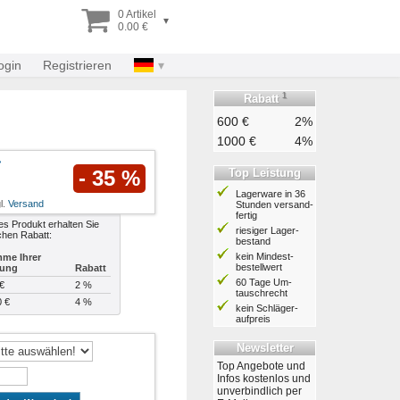
0 Artikel
▾
0.00 €
ogin
Registrieren
1
Rabatt
600 €
2%
1000 €
4%
Top Leistung
- 35 %
Lagerware in 36
l.
Versand
Stunden ver­sand­
fertig
es Produkt erhalten Sie
riesiger Lager­
chen Rabatt:
bestand
kein Mindest­
me Ihrer
bestell­wert
lung
Rabatt
60 Tage Um­
€
2 %
tausch­recht
0 €
4 %
kein Schläger­
aufpreis
Newsletter
Top Angebote und
Infos kostenlos und
unverbindlich per