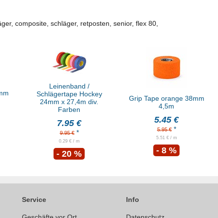
er, composite, schläger, retposten, senior, flex 80,
Leinenband /
8mm
Schlägertape Hockey
Grip Tape orange 38mm
24mm x 27,4m div.
4,5m
Farben
5.45 €
7.95 €
*
5.95 €
*
9.95 €
5.51 € / m
0.29 € / m
- 8 %
- 20 %
Service
Info
Geschäfte vor Ort
Datenschutz