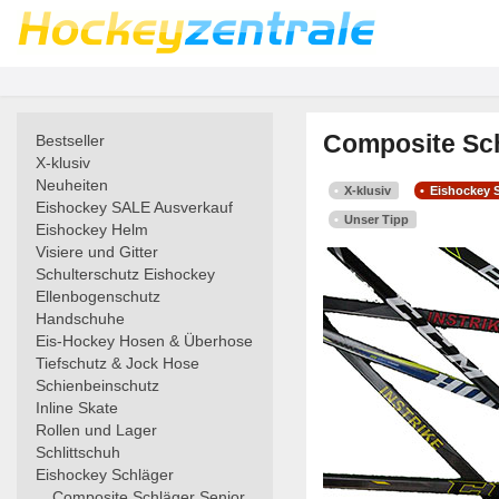
Composite Sch
Bestseller
X-klusiv
Neuheiten
X-klusiv
Eishockey 
Eishockey SALE Ausverkauf
Unser Tipp
Eishockey Helm
Visiere und Gitter
Schulterschutz Eishockey
Ellenbogenschutz
Handschuhe
Eis-Hockey Hosen & Überhose
Tiefschutz & Jock Hose
Schienbeinschutz
Inline Skate
Rollen und Lager
Schlittschuh
Eishockey Schläger
Composite Schläger Senior