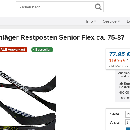
Info
Service
L
läger Restposten Senior Flex ca. 75-87
SALE Ausverkauf
Bestseller
77.95 €
119.95 €
*
inkl. MwSt. zzg
Auf dies
zusätzli
ab Sum
Bestel
600.00 
1000.0
Seite
:
Anzahl
: