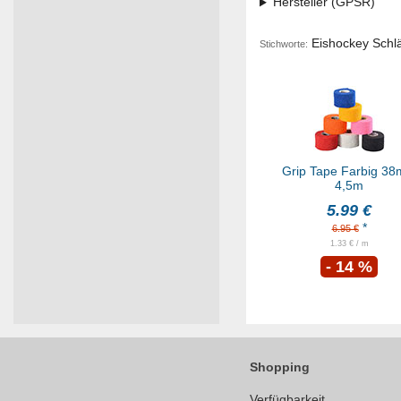
Hersteller (GPSR)
Eishockey Schläg
Stichworte:
Grip Tape Farbig 3
4,5m
5.99 €
*
6.95 €
1.33 € / m
- 14 %
Shopping
Verfügbarkeit