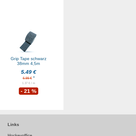
Grip Tape schwarz
38mm 4,5m
5.49 €
*
6.99 €
1.37 € / m
- 21 %
Links
Hockeyoffice