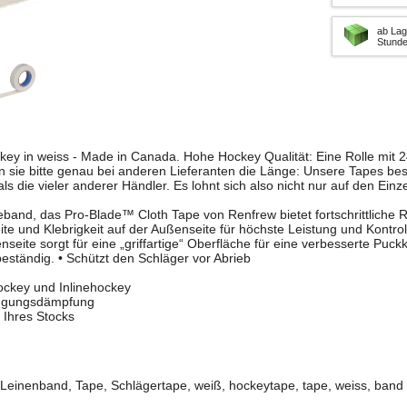
ab Lag
Stund
ckey in weiss - Made in Canada. Hohe Hockey Qualität: Eine Rolle mit
 sie bitte genau bei anderen Lieferanten die Länge: Unsere Tapes bes
als die vieler anderer Händler. Es lohnt sich also nicht nur auf den Einz
nd, das Pro-Blade™ Cloth Tape von Renfrew bietet fortschrittliche R
ite und Klebrigkeit auf der Außenseite für höchste Leistung und Kontrol
seite sorgt für eine „griffartige“ Oberfläche für eine verbesserte Puckk
beständig. • Schützt den Schläger vor Abrieb
ockey und Inlinehockey
ingungsdämpfung
 Ihres Stocks
Leinenband, Tape, Schlägertape, weiß, hockeytape, tape, weiss, band