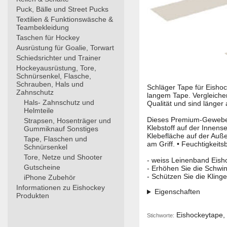
Puck, Bälle und Street Pucks
Textilien & Funktionswäsche &
Teambekleidung
Taschen für Hockey
Ausrüstung für Goalie, Torwart
Schiedsrichter und Trainer
Hockeyausrüstung, Tore,
Schnürsenkel, Flasche,
Schrauben, Hals und
Schläger Tape für Eisho
Zahnschutz
langem Tape. Vergleichen
Hals- Zahnschutz und
Qualität und sind länger 
Helmteile
Dieses Premium-Gewebeba
Strapsen, Hosenträger und
Klebstoff auf der Innense
Gummiknauf Sonstiges
Klebefläche auf der Außen
Tape, Flaschen und
am Griff. • Feuchtigkeits
Schnürsenkel
Tore, Netze und Shooter
- weiss Leinenband Eish
Gutscheine
- Erhöhen Sie die Schw
- Schützen Sie die Klinge
iPhone Zubehör
Informationen zu Eishockey
Eigenschaften
Produkten
Eishockeytape, 
Stichworte: