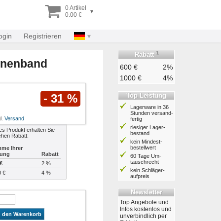
0 Artikel
▾
0.00 €
ogin
Registrieren
1
Rabatt
inenband
600 €
2%
1000 €
4%
Top Leistung
- 31 %
Lagerware in 36
Stunden ver­sand­
l.
Versand
fertig
riesiger Lager­
es Produkt erhalten Sie
bestand
chen Rabatt:
kein Mindest­
bestell­wert
me Ihrer
lung
Rabatt
60 Tage Um­
tausch­recht
€
2 %
kein Schläger­
0 €
4 %
aufpreis
Newsletter
Top Angebote und
Infos kostenlos und
n den Warenkorb
unverbindlich per