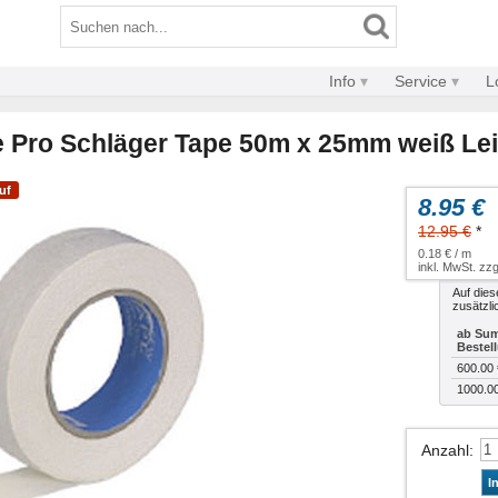
Info
Service
L
 Pro Schläger Tape 50m x 25mm weiß Le
uf
8.95 €
12.95 €
*
0.18 € / m
inkl. MwSt. zzg
Auf dies
zusätzli
ab Sum
Bestel
600.00 
1000.0
Anzahl
:
I