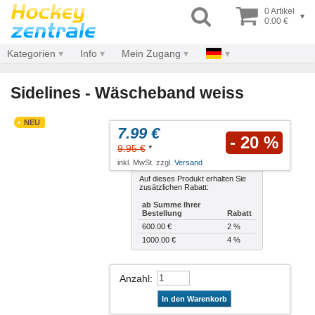
0 Artikel
▾
0.00 €
Kategorien
Info
Mein Zugang
Sidelines - Wäscheband weiss
NEU
7.99 €
- 20 %
9.95 €
*
inkl. MwSt. zzgl.
Versand
Auf dieses Produkt erhalten Sie
zusätzlichen Rabatt:
ab Summe Ihrer
Bestellung
Rabatt
600.00 €
2 %
1000.00 €
4 %
Anzahl
:
In den Warenkorb