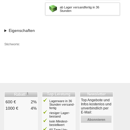
ab Lager versandfertig in 36
Stunden
Eigenschaften
Stichworte:
1
Top Leistung
Newsletter
Rabatt
Top Angebote und
Lagerware in 36
600 €
2%
Infos kostenlos und
Stunden ver­sand­
1000 €
4%
fertig
unverbindlich per
E-Mail:
riesiger Lager­
bestand
Abonnieren
kein Mindest­
bestell­wert
60 Tage Um­