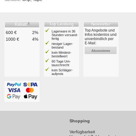
1
Top Leistung
Newsletter
Rabatt
Top Angebote und
Lagerware in 36
600 €
2%
Infos kostenlos und
Stunden ver­sand­
1000 €
4%
fertig
unverbindlich per
E-Mail:
riesiger Lager­
bestand
Abonnieren
kein Mindest­
bestell­wert
60 Tage Um­
tausch­recht
kein Schläger­
aufpreis
Shopping
Verfügbarkeit