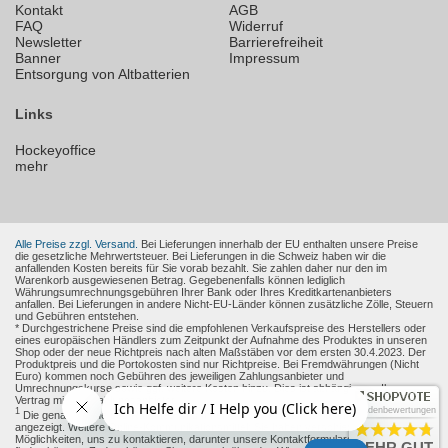
Kontakt
AGB
FAQ
Widerruf
Newsletter
Barrierefreiheit
Banner
Impressum
Entsorgung von Altbatterien
Links
Hockeyoffice
mehr
Alle Preise zzgl. Versand.
Bei Lieferungen innerhalb der EU enthalten unsere Preise
die gesetzliche Mehrwertsteuer. Bei Lieferungen in die Schweiz haben wir die
anfallenden Kosten bereits für Sie vorab bezahlt. Sie zahlen daher nur den im
Warenkorb ausgewiesenen Betrag. Gegebenenfalls können lediglich
Währungsumrechnungsgebühren Ihrer Bank oder Ihres Kreditkartenanbieters
anfallen. Bei Lieferungen in andere Nicht-EU-Länder können zusätzliche Zölle, Steuern
und Gebühren entstehen.
* Durchgestrichene Preise sind die empfohlenen Verkaufspreise des Herstellers oder
eines europäischen Händlers zum Zeitpunkt der Aufnahme des Produktes in unseren
Shop oder der neue Richtpreis nach alten Maßstäben vor dem ersten 30.4.2023. Der
Produktpreis und die Portokosten sind nur Richtpreise. Bei Fremdwährungen (Nicht
Euro) kommen noch Gebühren des jeweiligen Zahlungsanbieter und
Umrechnungskurse sowie ggf. weitere Kosten hinzu. Dies ist abhängig von Ihren
Vertrag mit den Zahlungsanbieter.
Kundenbewertungen
1
Die genaue Höhe des Rabattes wird Ihnen auf der Produkt-Seite und im Warenkorb
angezeigt. Weitere Online-Kommunikationsmittel: Sie haben verschiedene
Möglichkeiten, uns zu kontaktieren, darunter unsere Kontaktformulare, die Sie
hier
SEHR GUT