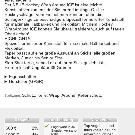
einschlagen !!
Der NEUE Hockey Wrap Around ICE ist eine leichte
Kunststoffversion, mit der Sie Ihren Lieblings-On-Ice-
Hockeyschläger vom Eis nehmen können, ohne die
Schlägerklinge zu beschädigen. Speziell formulierter Kunststoff
für maximale Haltbarkeit und Flexibilität. Mit dem Hockey
WrapAround ICE können Sie überall trainieren, auch auf rauen
Oberflächen!
HIGHLIGHTS
Speziell formulierter Kunststoff für maximale Haltbarkeit und
Flexibilität.
Taper passt auf eine große Auswahl an Sticks: alle großen
Marken, Junior bis Senior Size.
Slap Shot fertig, sobald er auf Ihren Stick geklebt ist.
Extrem leicht! Ungefähr 39 Gramm.
Eigenschaften
Hersteller (GPSR)
Schutz, Kelle, Wrap, Around, Kellenschutz
Stichworte:
1
Top Leistung
Newsletter
Rabatt
Top Angebote und
Lagerware in 36
600 €
2%
Infos kostenlos und
Stunden ver­sand­
1000 €
4%
fertig
unverbindlich per