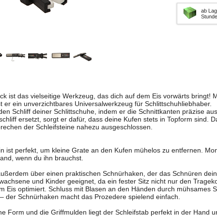
ab Lag
Stund
k ist das vielseitige Werkzeug, das dich auf dem Eis vorwärts bringt! M
st er ein unverzichtbares Universalwerkzeug für Schlittschuhliebhaber.
 den Schliff deiner Schlittschuhe, indem er die Schnittkanten präzise a
hliff ersetzt, sorgt er dafür, dass deine Kufen stets in Topform sind. D
bbrechen der Schleifsteine nahezu ausgeschlossen.
ein ist perfekt, um kleine Grate an den Kufen mühelos zu entfernen. Mon
 Hand, wenn du ihn brauchst.
außerdem über einen praktischen Schnürhaken, der das Schnüren deiner
rwachsene und Kinder geeignet, da ein fester Sitz nicht nur den Tragek
em Eis optimiert. Schluss mit Blasen an den Händen durch mühsames 
 – der Schnürhaken macht das Prozedere spielend einfach.
 Form und die Griffmulden liegt der Schleifstab perfekt in der Hand un