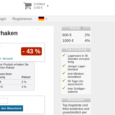
0 Artikel
▾
0.00 €
ogin
Registrieren
1
Rabatt
rhaken
600 €
2%
1000 €
4%
Top Leistung
- 43 %
Lagerware in 36
l.
Versand
Stunden ver­sand­
fertig
es Produkt erhalten Sie
riesiger Lager­
chen Rabatt:
bestand
kein Mindest­
me Ihrer
bestell­wert
lung
Rabatt
60 Tage Um­
€
2 %
tausch­recht
0 €
4 %
kein Schläger­
aufpreis
Newsletter
Top Angebote und
n den Warenkorb
Infos kostenlos und
unverbindlich per