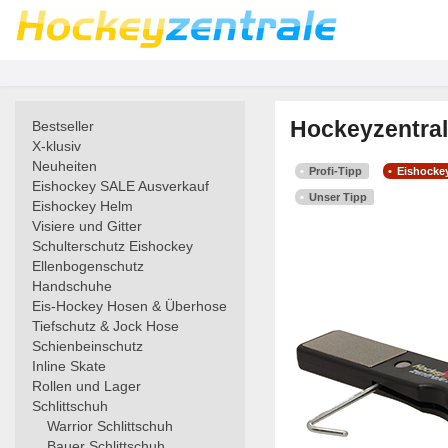
Hockeyzentral
Bestseller
X-klusiv
Neuheiten
Profi-Tipp
Eishocke
Eishockey SALE Ausverkauf
Unser Tipp
Eishockey Helm
Visiere und Gitter
Schulterschutz Eishockey
Ellenbogenschutz
Handschuhe
Eis-Hockey Hosen & Überhose
Tiefschutz & Jock Hose
Schienbeinschutz
Inline Skate
Rollen und Lager
Schlittschuh
Warrior Schlittschuh
Bauer Schlittschuh