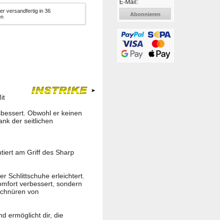
E-Mail:
er versandfertig in 36
Abonnieren
en
it
usbessert. Obwohl er keinen
ank der seitlichen
tiert am Griff des Sharp
 Schlittschuhe erleichtert.
omfort verbessert, sondern
Schnüren von
d ermöglicht dir, die