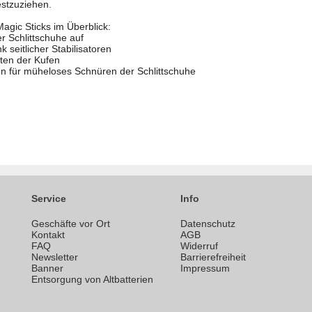
stzuziehen.
agic Sticks im Überblick:
er Schlittschuhe auf
k seitlicher Stabilisatoren
aten der Kufen
en für müheloses Schnüren der Schlittschuhe
Service
Info
Geschäfte vor Ort
Datenschutz
n
Kontakt
AGB
FAQ
Widerruf
Newsletter
Barrierefreiheit
Banner
Impressum
Entsorgung von Altbatterien