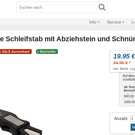
Info
Service
L
e Schleifstab mit Abziehstein und Schnü
y SALE Ausverkauf
Bestseller
19.95 €
34.95 €
*
inkl. MwSt. zzg
Auf dies
zusätzli
ab Sum
Bestel
600.00 
1000.0
Anzahl
:
I