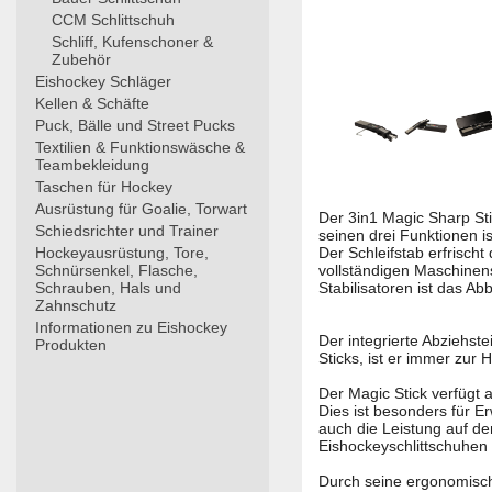
CCM Schlittschuh
Schliff, Kufenschoner &
Zubehör
Eishockey Schläger
Kellen & Schäfte
Puck, Bälle und Street Pucks
Textilien & Funktionswäsche &
Teambekleidung
Taschen für Hockey
Ausrüstung für Goalie, Torwart
Der 3in1 Magic Sharp Stic
Schiedsrichter und Trainer
seinen drei Funktionen i
Hockeyausrüstung, Tore,
Der Schleifstab erfrischt
Schnürsenkel, Flasche,
vollständigen Maschinensc
Schrauben, Hals und
Stabilisatoren ist das A
Zahnschutz
Informationen zu Eishockey
Der integrierte Abziehst
Produkten
Sticks, ist er immer zur
Der Magic Stick verfügt 
Dies ist besonders für E
auch die Leistung auf d
Eishockeyschlittschuhen
Durch seine ergonomische