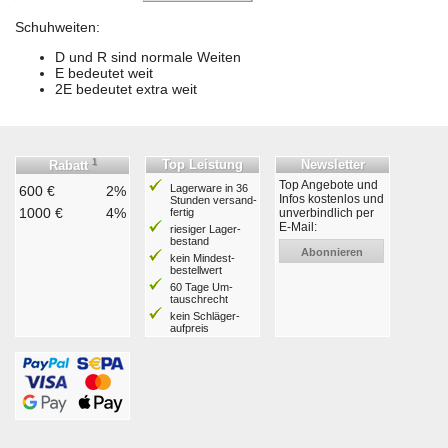
Schuhweiten:
D und R sind normale Weiten
E bedeutet weit
2E bedeutet extra weit
1
Top Leistung
Newsletter
Rabatt
Top Angebote und
Lagerware in 36
600 €
2%
Infos kostenlos und
Stunden ver­sand­
1000 €
4%
fertig
unverbindlich per
E-Mail:
riesiger Lager­
bestand
Abonnieren
kein Mindest­
bestell­wert
60 Tage Um­
tausch­recht
kein Schläger­
aufpreis