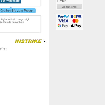
E-Mail:
n den Warenkorb
Abonnieren
 Größenhilfe zum Produkt
rfügbarkeit wird angezeigt,
ie Details auswählen.
renen