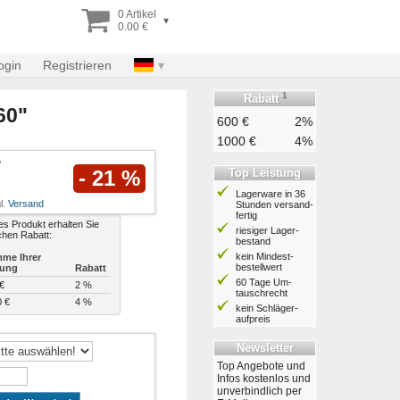
0 Artikel
▾
0.00 €
ogin
Registrieren
1
Rabatt
60"
600 €
2%
1000 €
4%
Top Leistung
- 21 %
Lagerware in 36
l.
Versand
Stunden ver­sand­
fertig
es Produkt erhalten Sie
riesiger Lager­
chen Rabatt:
bestand
kein Mindest­
me Ihrer
bestell­wert
lung
Rabatt
60 Tage Um­
€
2 %
tausch­recht
0 €
4 %
kein Schläger­
aufpreis
Newsletter
Top Angebote und
Infos kostenlos und
unverbindlich per