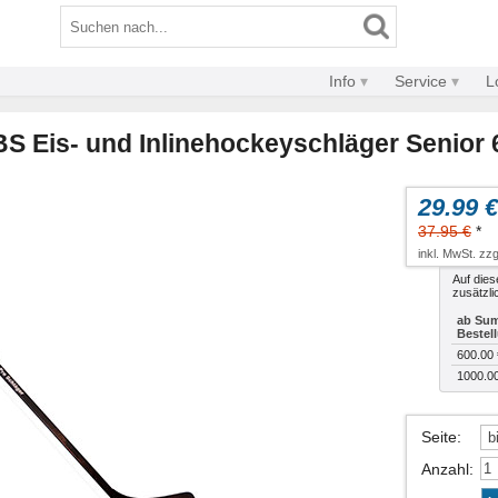
Info
Service
L
BS Eis- und Inlinehockeyschläger Senior 
29.99 €
37.95 €
*
inkl. MwSt. zzg
Auf dies
zusätzli
ab Sum
Bestel
600.00 
1000.0
Seite
:
Anzahl
: