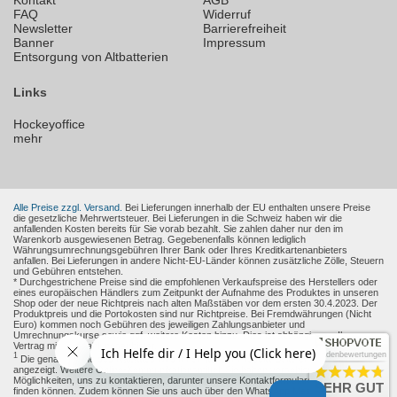
Kontakt
AGB
FAQ
Widerruf
Newsletter
Barrierefreiheit
Banner
Impressum
Entsorgung von Altbatterien
Links
Hockeyoffice
mehr
Alle Preise zzgl. Versand.
Bei Lieferungen innerhalb der EU enthalten unsere Preise
die gesetzliche Mehrwertsteuer. Bei Lieferungen in die Schweiz haben wir die
anfallenden Kosten bereits für Sie vorab bezahlt. Sie zahlen daher nur den im
Warenkorb ausgewiesenen Betrag. Gegebenenfalls können lediglich
Währungsumrechnungsgebühren Ihrer Bank oder Ihres Kreditkartenanbieters
anfallen. Bei Lieferungen in andere Nicht-EU-Länder können zusätzliche Zölle, Steuern
und Gebühren entstehen.
* Durchgestrichene Preise sind die empfohlenen Verkaufspreise des Herstellers oder
eines europäischen Händlers zum Zeitpunkt der Aufnahme des Produktes in unseren
Shop oder der neue Richtpreis nach alten Maßstäben vor dem ersten 30.4.2023. Der
Produktpreis und die Portokosten sind nur Richtpreise. Bei Fremdwährungen (Nicht
Euro) kommen noch Gebühren des jeweiligen Zahlungsanbieter und
Umrechnungskurse sowie ggf. weitere Kosten hinzu. Dies ist abhängig von Ihren
Vertrag mit den Zahlungsanbieter.
Kundenbewertungen
1
Die genaue Höhe des Rabattes wird Ihnen auf der Produkt-Seite und im Warenkorb
angezeigt. Weitere Online-Kommunikationsmittel: Sie haben verschiedene
Möglichkeiten, uns zu kontaktieren, darunter unsere Kontaktformulare, die Sie
hier
SEHR GUT
finden können. Zudem können Sie uns auch über den WhatsApp Messenger oder das