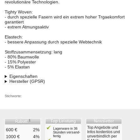
revolutionäre Technologien.
Tighty Woven:
- durch spezielle Fasern wird ein extrem hoher Trgaekomfort
garantiert
- extrem Atmungsaktiv
Elastech:
- bessere Anpassung durch spezielle Webtechnik
Stoffzusammensetzung: lang
- 80% Baumwolle
- 15% Polyester
- 5% Elastan
Eigenschaften
Hersteller (GPSR)
Stichworte:
1
Top Leistung
Newsletter
Rabatt
Top Angebote und
Lagerware in 36
600 €
2%
Infos kostenlos und
Stunden ver­sand­
1000 €
4%
fertig
unverbindlich per