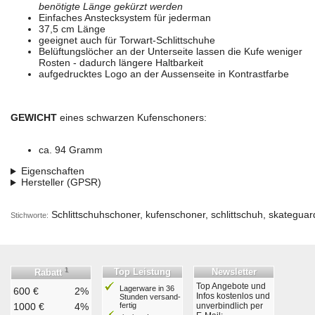
benötigte Länge gekürzt werden
Einfaches Anstecksystem für jederman
37,5 cm Länge
geeignet auch für Torwart-Schlittschuhe
Belüftungslöcher an der Unterseite lassen die Kufe weniger
Rosten - dadurch längere Haltbarkeit
aufgedrucktes Logo an der Aussenseite in Kontrastfarbe
GEWICHT
eines schwarzen Kufenschoners:
ca. 94 Gramm
Eigenschaften
Hersteller (GPSR)
Schlittschuhschoner, kufenschoner, schlittschuh, skateguar
Stichworte:
1
Top Leistung
Newsletter
Rabatt
Top Angebote und
Lagerware in 36
600 €
2%
Infos kostenlos und
Stunden ver­sand­
1000 €
4%
fertig
unverbindlich per