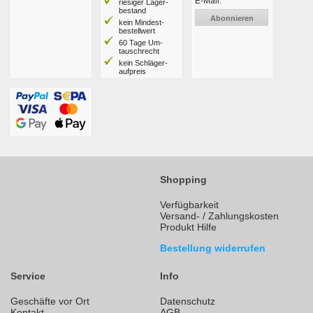
E-Mail:
riesiger Lager­
bestand
Abonnieren
kein Mindest­
bestell­wert
60 Tage Um­
tausch­recht
kein Schläger­
aufpreis
Shopping
Verfügbarkeit
Versand- / Zahlungskosten
Produkt Hilfe
Bestellung widerrufen
Service
Info
Geschäfte vor Ort
Datenschutz
Kontakt
AGB