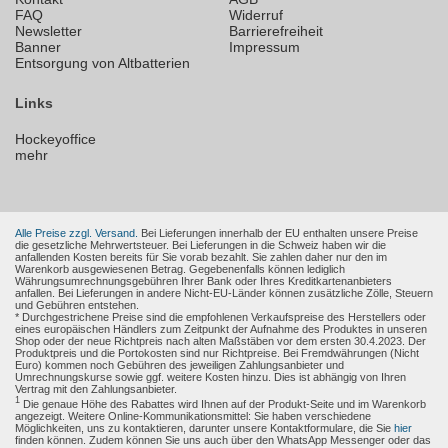
FAQ
Widerruf
Newsletter
Barrierefreiheit
Banner
Impressum
Entsorgung von Altbatterien
Links
Hockeyoffice
mehr
Alle Preise zzgl. Versand.
Bei Lieferungen innerhalb der EU enthalten unsere Preise
die gesetzliche Mehrwertsteuer. Bei Lieferungen in die Schweiz haben wir die
anfallenden Kosten bereits für Sie vorab bezahlt. Sie zahlen daher nur den im
Warenkorb ausgewiesenen Betrag. Gegebenenfalls können lediglich
Währungsumrechnungsgebühren Ihrer Bank oder Ihres Kreditkartenanbieters
anfallen. Bei Lieferungen in andere Nicht-EU-Länder können zusätzliche Zölle, Steuern
und Gebühren entstehen.
* Durchgestrichene Preise sind die empfohlenen Verkaufspreise des Herstellers oder
eines europäischen Händlers zum Zeitpunkt der Aufnahme des Produktes in unseren
Shop oder der neue Richtpreis nach alten Maßstäben vor dem ersten 30.4.2023. Der
Produktpreis und die Portokosten sind nur Richtpreise. Bei Fremdwährungen (Nicht
Euro) kommen noch Gebühren des jeweiligen Zahlungsanbieter und
Umrechnungskurse sowie ggf. weitere Kosten hinzu. Dies ist abhängig von Ihren
Vertrag mit den Zahlungsanbieter.
1
Die genaue Höhe des Rabattes wird Ihnen auf der Produkt-Seite und im Warenkorb
angezeigt. Weitere Online-Kommunikationsmittel: Sie haben verschiedene
Möglichkeiten, uns zu kontaktieren, darunter unsere Kontaktformulare, die Sie
hier
finden können. Zudem können Sie uns auch über den WhatsApp Messenger oder das