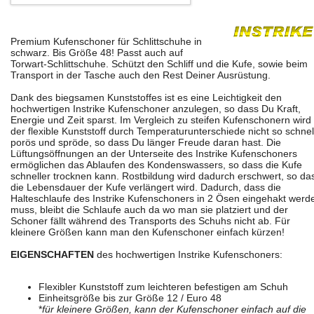
Premium Kufenschoner für Schlittschuhe in
schwarz. Bis Größe 48! Passt auch auf
Torwart-Schlittschuhe. Schützt den Schliff und die Kufe, sowie beim
Transport in der Tasche auch den Rest Deiner Ausrüstung.
Dank des biegsamen Kunststoffes ist es eine Leichtigkeit den
hochwertigen Instrike Kufenschoner anzulegen, so dass Du Kraft,
Energie und Zeit sparst. Im Vergleich zu steifen Kufenschonern wird
der flexible Kunststoff durch Temperaturunterschiede nicht so schnel
porös und spröde, so dass Du länger Freude daran hast. Die
Lüftungsöffnungen an der Unterseite des Instrike Kufenschoners
ermöglichen das Ablaufen des Kondenswassers, so dass die Kufe
schneller trocknen kann. Rostbildung wird dadurch erschwert, so da
die Lebensdauer der Kufe verlängert wird. Dadurch, dass die
Halteschlaufe des Instrike Kufenschoners in 2 Ösen eingehakt werd
muss, bleibt die Schlaufe auch da wo man sie platziert und der
Schoner fällt während des Transports des Schuhs nicht ab. Für
kleinere Größen kann man den Kufenschoner einfach kürzen!
EIGENSCHAFTEN
des hochwertigen Instrike Kufenschoners:
Flexibler Kunststoff zum leichteren befestigen am Schuh
Einheitsgröße bis zur Größe 12 / Euro 48
*
für kleinere Größen, kann der Kufenschoner einfach auf die