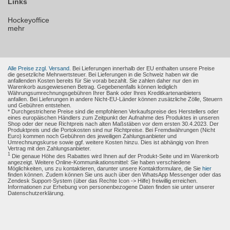
Links
Hockeyoffice
mehr
Alle Preise zzgl. Versand.
Bei Lieferungen innerhalb der EU enthalten unsere Preise
die gesetzliche Mehrwertsteuer. Bei Lieferungen in die Schweiz haben wir die
anfallenden Kosten bereits für Sie vorab bezahlt. Sie zahlen daher nur den im
Warenkorb ausgewiesenen Betrag. Gegebenenfalls können lediglich
Währungsumrechnungsgebühren Ihrer Bank oder Ihres Kreditkartenanbieters
anfallen. Bei Lieferungen in andere Nicht-EU-Länder können zusätzliche Zölle, Steuern
und Gebühren entstehen.
* Durchgestrichene Preise sind die empfohlenen Verkaufspreise des Herstellers oder
eines europäischen Händlers zum Zeitpunkt der Aufnahme des Produktes in unseren
Shop oder der neue Richtpreis nach alten Maßstäben vor dem ersten 30.4.2023. Der
Produktpreis und die Portokosten sind nur Richtpreise. Bei Fremdwährungen (Nicht
Euro) kommen noch Gebühren des jeweiligen Zahlungsanbieter und
Umrechnungskurse sowie ggf. weitere Kosten hinzu. Dies ist abhängig von Ihren
Vertrag mit den Zahlungsanbieter.
1
Die genaue Höhe des Rabattes wird Ihnen auf der Produkt-Seite und im Warenkorb
angezeigt. Weitere Online-Kommunikationsmittel: Sie haben verschiedene
Möglichkeiten, uns zu kontaktieren, darunter unsere Kontaktformulare, die Sie
hier
finden können. Zudem können Sie uns auch über den WhatsApp Messenger oder das
Zendesk Support-System (über das Rechte Icon -> Hilfe) freiwillig erreichen.
Informationen zur Erhebung von personenbezogene Daten finden sie unter unserer
Datenschutzerklärung.