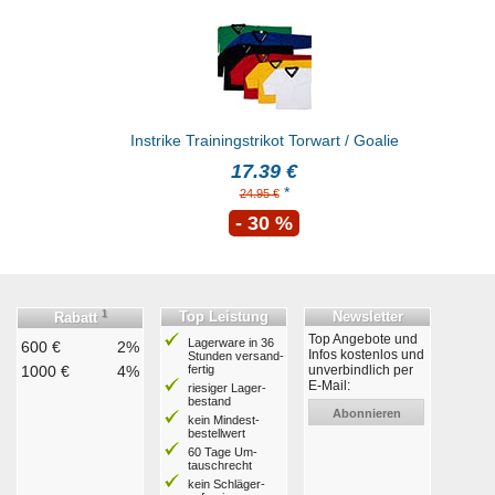
Instrike Trainingstrikot Torwart / Goalie
17.39 €
*
24.95 €
- 30 %
1
Top Leistung
Newsletter
Rabatt
Top Angebote und
Lagerware in 36
600 €
2%
Infos kostenlos und
Stunden ver­sand­
1000 €
4%
fertig
unverbindlich per
E-Mail:
riesiger Lager­
bestand
Abonnieren
kein Mindest­
bestell­wert
60 Tage Um­
tausch­recht
kein Schläger­