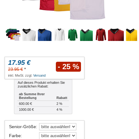
17.95 €
- 25 %
23.95 €
*
inkl. MwSt. zzgl.
Versand
Auf dieses Produkt erhalten Sie
zusätzlichen Rabatt:
ab Summe Ihrer
Bestellung
Rabatt
600.00 €
2 %
1000.00 €
4 %
Senior-Größe
:
Farbe
: