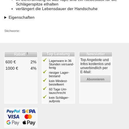
Schlägerspitze ethalten
verlängert die Lebensdauer der Handschuhe
Eigenschaften
Stichworte:
1
Top Leistung
Newsletter
Rabatt
Top Angebote und
Lagerware in 36
600 €
2%
Infos kostenlos und
Stunden ver­sand­
1000 €
4%
fertig
unverbindlich per
E-Mail:
riesiger Lager­
bestand
Abonnieren
kein Mindest­
bestell­wert
60 Tage Um­
tausch­recht
kein Schläger­
aufpreis