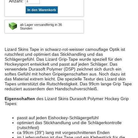
Anzahl
:
In den Warenkorb
ab Lager versandfertig in 36
Stunden
Lizard Skins Tape in schwarz-rot-weisser camouflage Optik ist
rutschfest und optimiert das Stickhandling und das
Schlägergefühl. Das Lizard Grip-Tape wurde speziell für den
Hockeysport entwickelt und passt auf jeden Schläger. Das
verwendete Durasoft Polymer (DSP) zeichnet sich durch ein
softes Gefühl mit hohen Gripeigenschaften aus. Noch dazu ist
das Material extrem leicht. Die spezielle Textur des Lizard skin
Tapes unterstützt die Rutschfestigkeit. Das 99cm lange Grip Tape
reduziert ausserdem den Handschuhverschleiß.
Eigenschaften
des Lizard Skins Durasoft Polymer Hockey Grip
Tapes:
passt auf jeden Eishockey-Schlägergefühl
optimiert das Stickhandlung und die Schlägerkontrolle
(rutschfest)
ca 99cm (39") lang mit vorgeschnittenen Enden
im Lieferumfang ist das Tape und ein Klebestück für die