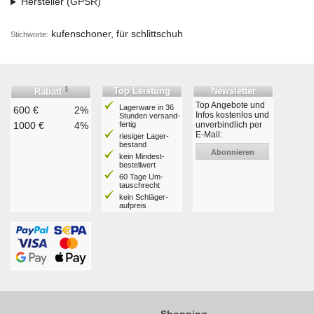
Hersteller (GPSR)
kufenschoner, für schlittschuh
Stichworte:
1
Top Leistung
Newsletter
Rabatt
Top Angebote und
Lagerware in 36
600 €
2%
Infos kostenlos und
Stunden ver­sand­
1000 €
4%
fertig
unverbindlich per
E-Mail:
riesiger Lager­
bestand
Abonnieren
kein Mindest­
bestell­wert
60 Tage Um­
tausch­recht
kein Schläger­
aufpreis