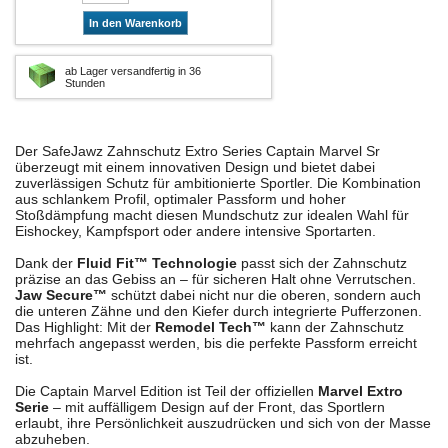
In den Warenkorb
ab Lager versandfertig in 36
Stunden
Der SafeJawz Zahnschutz Extro Series Captain Marvel Sr
überzeugt mit einem innovativen Design und bietet dabei
zuverlässigen Schutz für ambitionierte Sportler. Die Kombination
aus schlankem Profil, optimaler Passform und hoher
Stoßdämpfung macht diesen Mundschutz zur idealen Wahl für
Eishockey, Kampfsport oder andere intensive Sportarten.
Dank der
Fluid Fit™ Technologie
passt sich der Zahnschutz
präzise an das Gebiss an – für sicheren Halt ohne Verrutschen.
Jaw Secure™
schützt dabei nicht nur die oberen, sondern auch
die unteren Zähne und den Kiefer durch integrierte Pufferzonen.
Das Highlight: Mit der
Remodel Tech™
kann der Zahnschutz
mehrfach angepasst werden, bis die perfekte Passform erreicht
ist.
Die Captain Marvel Edition ist Teil der offiziellen
Marvel Extro
Serie
– mit auffälligem Design auf der Front, das Sportlern
erlaubt, ihre Persönlichkeit auszudrücken und sich von der Masse
abzuheben.