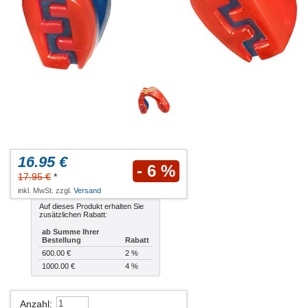
16.95 €
- 6 %
17.95 €
*
inkl. MwSt. zzgl.
Versand
Auf dieses Produkt erhalten Sie
zusätzlichen Rabatt:
ab Summe Ihrer
Bestellung
Rabatt
600.00 €
2 %
1000.00 €
4 %
Anzahl
: