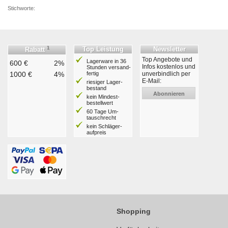
Stichworte:
1
Top Leistung
Newsletter
Rabatt
Top Angebote und
Lagerware in 36
600 €
2%
Infos kostenlos und
Stunden ver­sand­
1000 €
4%
fertig
unverbindlich per
E-Mail:
riesiger Lager­
bestand
Abonnieren
kein Mindest­
bestell­wert
60 Tage Um­
tausch­recht
kein Schläger­
aufpreis
Shopping