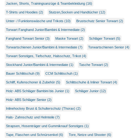
Jacken, Shorts, Trainingsanzüge & Teambekleidung (16)
T-Shirts und Hoodies (2)
Stutzen,Socken und Handtücher (12)
Unter- / Funktionswäsche und Trikots (10)
Brustschutz Senior Torwart (2)
Torwart Fanghand Junior/Bambini & Intermediate (2)
Fanghand Torwart Senior (3)
Maske Torwart (2)
Schläger Torwart (5)
Torwartschienen Junior/Bambini & Intermediate (7)
Torwartschienen Senior (4)
Torwart Sonstiges, Tiefschutz, Halsschutz, Trikot (4)
Stockhand Junior/Bambini & Intermediate (1)
Tasche Torwart (2)
Bauer Schlittschuh (9)
CCM Schlittschuh (1)
Schliff, Kufenschoner & Zubehör (5)
Schlittschuhe & Inliner Torwart (4)
Holz- ABS Schläger Bambini bis Junior (1)
Schläger Junior (12)
Holz- ABS Schläger Senior (2)
Inlinehockey Brust & Schulterschutz (Thorax) (2)
Hals- Zahnschutz und Helmteile (7)
Strapsen, Hosenträger und Gummiknauf Sonstiges (1)
Tape, Flaschen und Schnürsenkel (6)
Tore, Netze und Shooter (6)