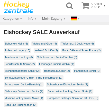
0 Artikel
▾
0.00 €
Kategorien
Info
Mein Zugang
Eishockey SALE Ausverkauf
Eishockey Helm (6)
Visiere und Gitter (4)
Tiefschutz & Jock Hose (6)
Rollen und Lager (10)
Kellen & Schäfte (3)
Puck, Bälle und Street Pucks (2)
Taschen für Hockey (6)
Schulterschutz Junior/Bambini (3)
Schulterschutz Senior (2)
Ellenbogen Junior/Bambini (1)
Ellenbogenschoner Senior (2)
Handschuh Junior (2)
Handschuh Senior (2)
Schutzunterhose (Girdle), Inline Schutzhosen (1)
Schutzhosen Junior-Bambini (1)
Schutzhosen Eishockey Senior (2)
Eishockey Beinschutz Senior (2)
Bauer Inliner Hockey, Bauer Skate (2)
Mission Hockey Inliner Skate (1)
Composite Schläger Senior ab 80 Flex (13)
Caps und Strickmützen (2)