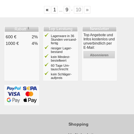
«
1
9
10
»
...
·
1
Top Leistung
Newsletter
Rabatt
Top Angebote und
Lagerware in 36
600 €
2%
Infos kostenlos und
Stunden ver­sand­
1000 €
4%
fertig
unverbindlich per
E-Mail:
riesiger Lager­
bestand
Abonnieren
kein Mindest­
bestell­wert
60 Tage Um­
tausch­recht
kein Schläger­
aufpreis
Shopping