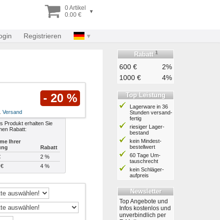
0 Artikel
▾
0.00 €
ogin
Registrieren
1
Rabatt
600 €
2%
1000 €
4%
Top Leistung
- 20 %
Lagerware in 36
l.
Versand
Stunden ver­sand­
fertig
s Produkt erhalten Sie
riesiger Lager­
hen Rabatt:
bestand
kein Mindest­
me Ihrer
bestell­wert
ung
Rabatt
60 Tage Um­
€
2 %
tausch­recht
 €
4 %
kein Schläger­
aufpreis
Newsletter
Top Angebote und
Infos kostenlos und
unverbindlich per