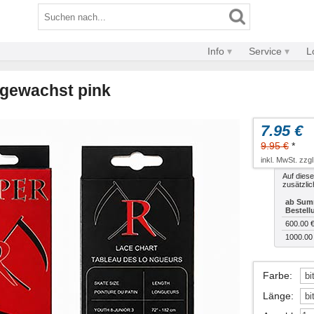
Info
Service
L
gewachst pink
7.95 €
9.95 €
*
inkl. MwSt. zzg
Auf diese
zusätzlic
ab Sum
Bestell
600.00 
1000.00
Farbe
:
Länge
: