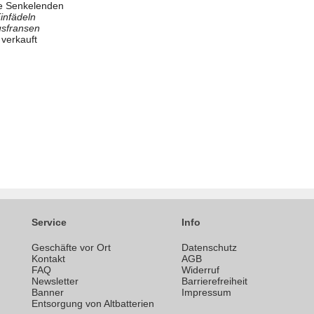
rte Senkelenden
infädeln
usfransen
verkauft
Service
Info
Geschäfte vor Ort
Datenschutz
n
Kontakt
AGB
FAQ
Widerruf
Newsletter
Barrierefreiheit
Banner
Impressum
Entsorgung von Altbatterien