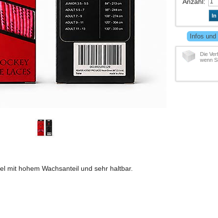
Anzahl
:
In
Infos und
Die Ver
wenn Si
l mit hohem Wachsanteil und sehr haltbar.