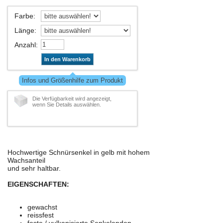
Farbe
:
Länge
:
Anzahl
:
In den Warenkorb
Infos und Größenhilfe zum Produkt
Die Verfügbarkeit wird angezeigt,
wenn Sie Details auswählen.
Hochwertige Schnürsenkel in gelb mit hohem
Wachsanteil
und sehr haltbar.
EIGENSCHAFTEN:
gewachst
reissfest