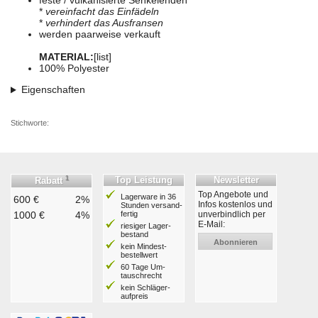
feste / vulkanisierte Senkelenden
*
vereinfacht das Einfädeln
*
verhindert das Ausfransen
werden paarweise verkauft
MATERIAL:
[list]
100% Polyester
Eigenschaften
Stichworte:
1
Top Leistung
Newsletter
Rabatt
Top Angebote und
Lagerware in 36
600 €
2%
Infos kostenlos und
Stunden ver­sand­
1000 €
4%
fertig
unverbindlich per
E-Mail:
riesiger Lager­
bestand
Abonnieren
kein Mindest­
bestell­wert
60 Tage Um­
tausch­recht
kein Schläger­
aufpreis