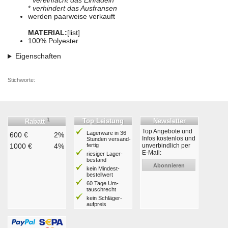
*
vereinfacht das Einfädeln
*
verhindert das Ausfransen
werden paarweise verkauft
MATERIAL:
[list]
100% Polyester
Eigenschaften
Stichworte:
1
Top Leistung
Newsletter
Rabatt
Top Angebote und
Lagerware in 36
600 €
2%
Infos kostenlos und
Stunden ver­sand­
1000 €
4%
fertig
unverbindlich per
E-Mail:
riesiger Lager­
bestand
Abonnieren
kein Mindest­
bestell­wert
60 Tage Um­
tausch­recht
kein Schläger­
aufpreis