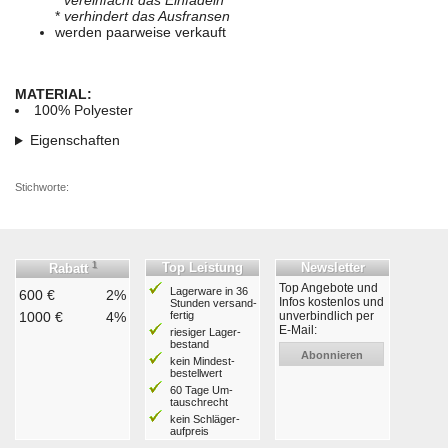
*
vereinfacht das Einfädeln
*
verhindert das Ausfransen
werden paarweise verkauft
MATERIAL:
100% Polyester
Eigenschaften
Stichworte:
1
Top Leistung
Newsletter
Rabatt
Top Angebote und
Lagerware in 36
600 €
2%
Infos kostenlos und
Stunden ver­sand­
1000 €
4%
fertig
unverbindlich per
E-Mail:
riesiger Lager­
bestand
Abonnieren
kein Mindest­
bestell­wert
60 Tage Um­
tausch­recht
kein Schläger­
aufpreis