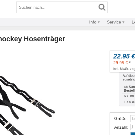
Info
Service
L
hockey Hosenträger
22.95 €
29.95 €
*
inkl. MwSt. zzg
Auf dies
zusätzli
ab Sum
Bestel
600.00 
1000.0
Größe
:
Anzahl
: