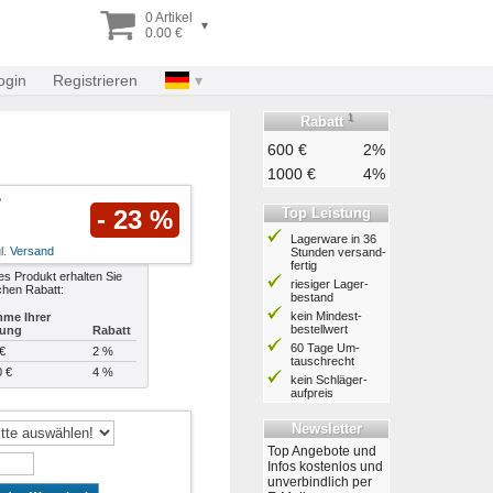
0 Artikel
▾
0.00 €
ogin
Registrieren
1
Rabatt
600 €
2%
1000 €
4%
Top Leistung
- 23 %
Lagerware in 36
l.
Versand
Stunden ver­sand­
fertig
es Produkt erhalten Sie
riesiger Lager­
chen Rabatt:
bestand
kein Mindest­
me Ihrer
bestell­wert
lung
Rabatt
60 Tage Um­
€
2 %
tausch­recht
0 €
4 %
kein Schläger­
aufpreis
Newsletter
Top Angebote und
Infos kostenlos und
unverbindlich per