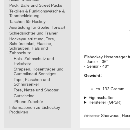
Puck, Bälle und Street Pucks
Textilien & Funktionswäsche &
Teambekleidung
Taschen für Hockey
Ausrüstung für Goalie, Torwart
Schiedsrichter und Trainer
Hockeyausrüstung, Tore,
Schnürsenkel, Flasche,
Schrauben, Hals und
Zahnschutz
Eishockey Hosenträger fü
Hals- Zahnschutz und
- Junior - 36''
Helmteile
- Senior - 48''
Strapsen, Hosenträger und
Gummiknauf Sonstiges
Gewicht:
Tape, Flaschen und
Schnürsenkel
ca. 132 Gramm
Tore, Netze und Shooter
Gutscheine
Eigenschaften
iPhone Zubehör
Hersteller (GPSR)
Informationen zu Eishockey
Produkten
Sherwood, Hosen
Stichworte: