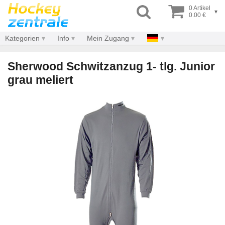
0 Artikel
▾
0.00 €
Kategorien
Info
Mein Zugang
Sherwood Schwitzanzug 1- tlg. Junior
grau meliert