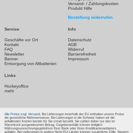
Versand- / Zahlungskosten
Produkt Hilfe
Bestellung widerrufen
Service
Info
Geschäfte vor Ort
Datenschutz
Kontakt
AGB
FAQ
Widerruf
Newsletter
Barrierefreiheit
Banner
Impressum
Entsorgung von Altbatterien
Links
Hockeyoffice
mehr
Alle Preise zzgl. Versand.
Bei Lieferungen innerhalb der EU enthalten unsere Preise
die gesetzliche Mehrwertsteuer. Bei Lieferungen in die Schweiz haben wir die
anfallenden Kosten bereits für Sie vorab bezahlt. Sie zahlen daher nur den im
Warenkorb ausgewiesenen Betrag. Gegebenenfalls können lediglich
Währungsumrechnungsgebühren Ihrer Bank oder Ihres Kreditkartenanbieters
anfallen. Bei Lieferungen in andere Nicht-EU-Länder können zusätzliche Zölle, Steuern