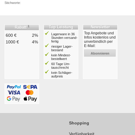
Stichworte:
1
Top Leistung
Newsletter
Rabatt
Top Angebote und
Lagerware in 36
600 €
2%
Infos kostenlos und
Stunden ver­sand­
1000 €
4%
fertig
unverbindlich per
E-Mail:
riesiger Lager­
bestand
Abonnieren
kein Mindest­
bestell­wert
60 Tage Um­
tausch­recht
kein Schläger­
aufpreis
Shopping
Verfügbarkeit