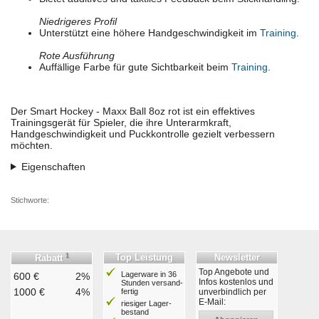
Niedrigeres Profil
Unterstützt eine höhere Handgeschwindigkeit im
Training
.
Rote Ausführung
Auffällige Farbe für gute Sichtbarkeit beim
Training
.
Der Smart Hockey - Maxx Ball 8oz rot ist ein effektives
Trainingsgerät für Spieler, die ihre Unterarmkraft,
Handgeschwindigkeit und Puckkontrolle gezielt verbessern
möchten.
Eigenschaften
Stichworte:
1
Top Leistung
Newsletter
Rabatt
Top Angebote und
Lagerware in 36
600 €
2%
Infos kostenlos und
Stunden ver­sand­
1000 €
4%
fertig
unverbindlich per
E-Mail:
riesiger Lager­
bestand