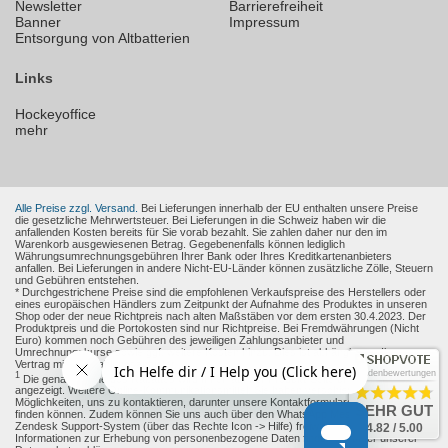
Newsletter
Barrierefreiheit
Banner
Impressum
Entsorgung von Altbatterien
Links
Hockeyoffice
mehr
Alle Preise zzgl. Versand.
Bei Lieferungen innerhalb der EU enthalten unsere Preise
die gesetzliche Mehrwertsteuer. Bei Lieferungen in die Schweiz haben wir die
anfallenden Kosten bereits für Sie vorab bezahlt. Sie zahlen daher nur den im
Warenkorb ausgewiesenen Betrag. Gegebenenfalls können lediglich
Währungsumrechnungsgebühren Ihrer Bank oder Ihres Kreditkartenanbieters
anfallen. Bei Lieferungen in andere Nicht-EU-Länder können zusätzliche Zölle, Steuern
und Gebühren entstehen.
* Durchgestrichene Preise sind die empfohlenen Verkaufspreise des Herstellers oder
eines europäischen Händlers zum Zeitpunkt der Aufnahme des Produktes in unseren
Shop oder der neue Richtpreis nach alten Maßstäben vor dem ersten 30.4.2023. Der
Produktpreis und die Portokosten sind nur Richtpreise. Bei Fremdwährungen (Nicht
Euro) kommen noch Gebühren des jeweiligen Zahlungsanbieter und
Umrechnungskurse sowie ggf. weitere Kosten hinzu. Dies ist abhängig von Ihren
Vertrag mit den Zahlungsanbieter.
Kundenbewertungen
1
Die genaue Höhe des Rabattes wird Ihnen auf der Produkt-Seite und im Warenkorb
angezeigt. Weitere Online-Kommunikationsmittel: Sie haben verschiedene
Möglichkeiten, uns zu kontaktieren, darunter unsere Kontaktformulare, die Sie
hier
SEHR GUT
finden können. Zudem können Sie uns auch über den WhatsApp Messenger oder das
Zendesk Support-System (über das Rechte Icon -> Hilfe) freiwillig erreichen.
4.82 / 5.00
Informationen zur Erhebung von personenbezogene Daten finden sie unter unserer