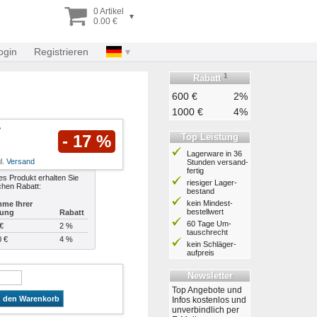
0 Artikel
▾
0.00 €
ogin
Registrieren
1
Rabatt
600 €
2%
1000 €
4%
Top Leistung
- 17 %
Lagerware in 36
l.
Versand
Stunden ver­sand­
fertig
es Produkt erhalten Sie
riesiger Lager­
chen Rabatt:
bestand
kein Mindest­
me Ihrer
bestell­wert
lung
Rabatt
60 Tage Um­
€
2 %
tausch­recht
0 €
4 %
kein Schläger­
aufpreis
Newsletter
Top Angebote und
n den Warenkorb
Infos kostenlos und
unverbindlich per