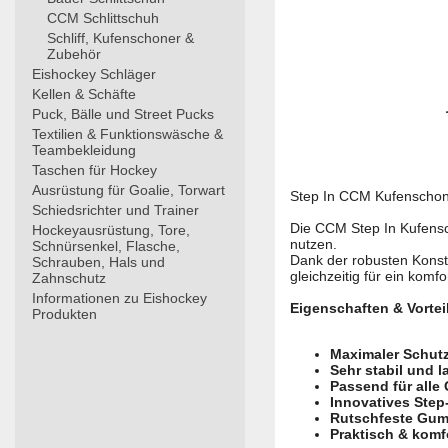
CCM Schlittschuh
Schliff, Kufenschoner &
Zubehör
Eishockey Schläger
Kellen & Schäfte
Puck, Bälle und Street Pucks
Textilien & Funktionswäsche &
Teambekleidung
Taschen für Hockey
Ausrüstung für Goalie, Torwart
Step In CCM Kufenschoner
Schiedsrichter und Trainer
Die CCM Step In Kufensc
Hockeyausrüstung, Tore,
nutzen.
Schnürsenkel, Flasche,
Dank der robusten Konst
Schrauben, Hals und
gleichzeitig für ein kom
Zahnschutz
Informationen zu Eishockey
Eigenschaften & Vortei
Produkten
Maximaler Schutz
Sehr stabil und l
Passend für alle
Innovatives Step
Rutschfeste Gu
Praktisch & komf