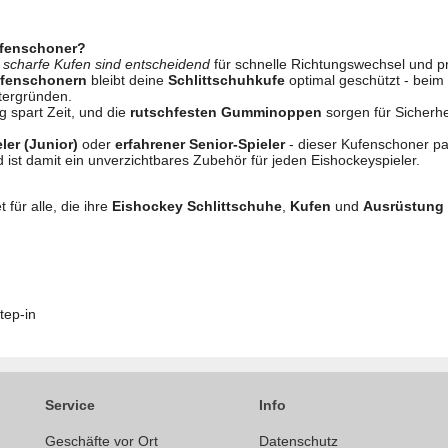
fenschoner?
:
scharfe Kufen sind entscheidend
für schnelle Richtungswechsel und pr
ufenschonern
bleibt deine
Schlittschuhkufe
optimal geschützt - beim
tergründen.
 spart Zeit, und die
rutschfesten Gumminoppen
sorgen für Sicherhei
er (Junior)
oder
erfahrener Senior-Spieler
- dieser Kufenschoner pas
 ist damit ein unverzichtbares Zubehör für jeden Eishockeyspieler.
 für alle, die ihre
Eishockey Schlittschuhe
,
Kufen
und
Ausrüstung
tep-in
Service
Info
Geschäfte vor Ort
Datenschutz