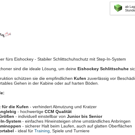
ab Lag
Stund
 fürs Eishockey - Stabiler Schlittschuhschutz mit Step-In-System
honer sind die ideale Lösung, um deine
Eishockey Schlittschuhe
sic
ruktion schützen sie die empfindlichen
Kufen
zuverlässig vor Beschäd
fortables Gehen in der Kabine oder auf harten Böden.
le:
 für die Kufen
- verhindert Abnutzung und Kratzer
anglebig
- hochwertige
CCM Qualität
 Größen
- individuell einstellbar von
Junior bis Senior
-In-System
- einfaches Hineinsteigen ohne umständliches Anbringen
mminoppen
- sicherer Halt beim Laufen, auch auf glatten Oberflächen
ortabel
- ideal für
Training
, Spiele und Turniere