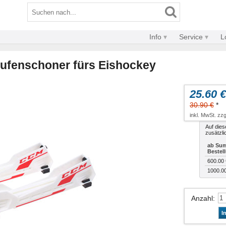
Info
Service
L
ufenschoner fürs Eishockey
25.60 €
30.90 €
*
inkl. MwSt. zzg
Auf dies
zusätzli
ab Sum
Bestel
600.00 
1000.0
Anzahl
:
I