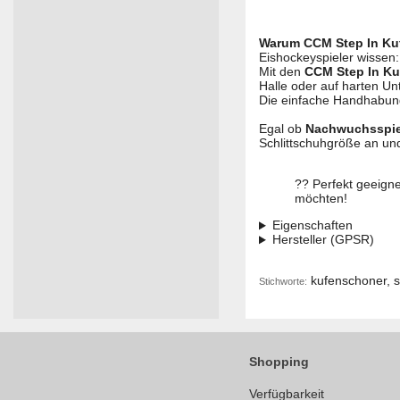
Warum CCM Step In Ku
Eishockeyspieler wissen
Mit den
CCM Step In K
Halle oder auf harten Un
Die einfache Handhabung
Egal ob
Nachwuchsspiel
Schlittschuhgröße an und
?? Perfekt geeignet
möchten!
Eigenschaften
Hersteller (GPSR)
kufenschoner, s
Stichworte:
Shopping
Verfügbarkeit