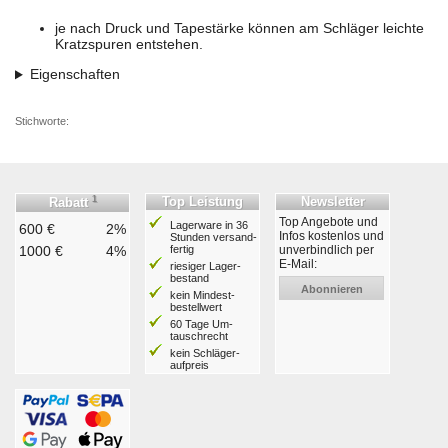
je nach Druck und Tapestärke können am Schläger leichte
Kratzspuren entstehen.
Eigenschaften
Stichworte:
1
Top Leistung
Newsletter
Rabatt
Top Angebote und
Lagerware in 36
600 €
2%
Infos kostenlos und
Stunden ver­sand­
1000 €
4%
fertig
unverbindlich per
E-Mail:
riesiger Lager­
bestand
Abonnieren
kein Mindest­
bestell­wert
60 Tage Um­
tausch­recht
kein Schläger­
aufpreis