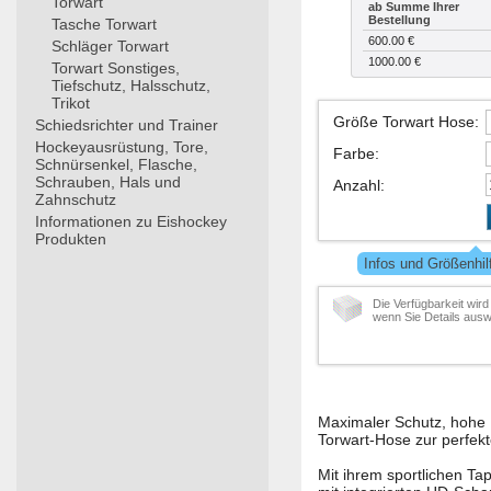
Torwart
ab Summe Ihrer
Bestellung
Tasche Torwart
600.00 €
Schläger Torwart
1000.00 €
Torwart Sonstiges,
Tiefschutz, Halsschutz,
Trikot
Größe Torwart Hose
:
Schiedsrichter und Trainer
Hockeyausrüstung, Tore,
Farbe
:
Schnürsenkel, Flasche,
Schrauben, Hals und
Anzahl
:
Zahnschutz
Informationen zu Eishockey
Produkten
Infos und Größenhi
Die Verfügbarkeit wird
wenn Sie Details ausw
Maximaler Schutz, hohe 
Torwart-Hose zur perfekt
Mit ihrem sportlichen Tap