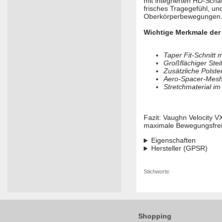
mit integrierten HD-Scha
frisches Tragegefühl, und
Oberkörperbewegungen
Wichtige Merkmale der
Taper Fit-Schnitt
Großflächiger Ste
Zusätzliche Polst
Aero-Spacer-Mesh-F
Stretchmaterial im 
Fazit: Vaughn Velocity 
maximale Bewegungsfreih
Eigenschaften
Hersteller (GPSR)
Stichworte:
Shopping