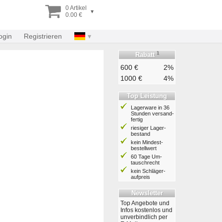
0 Artikel
▾
0.00 €
ogin
Registrieren
1
Rabatt
600 €
2%
1000 €
4%
Top Leistung
Lagerware in 36
Stunden ver­sand­
fertig
riesiger Lager­
bestand
kein Mindest­
bestell­wert
60 Tage Um­
tausch­recht
kein Schläger­
aufpreis
Newsletter
Top Angebote und
Infos kostenlos und
unverbindlich per