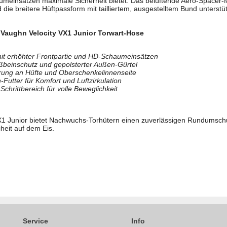
umeinsätzen maximale Sicherheit bietet. Das belüftende Aero-Spacer-M
 die breitere Hüftpassform mit tailliertem, ausgestelltem Bund unterstüt
.
 Vaughn Velocity VX1 Junior Torwart-Hose
 mit erhöhter Frontpartie und HD-Schaumeinsätzen
ißbeinschutz und gepolsterter Außen-Gürtel
erung an Hüfte und Oberschenkelinnenseite
utter für Komfort und Luftzirkulation
Schrittbereich für volle Beweglichkeit
VX1 Junior bietet Nachwuchs-Torhütern einen zuverlässigen Rundumsch
eit auf dem Eis.
Service
Info