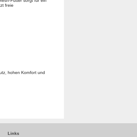
esh-Futter sorgt für ein
zt freie
utz, hohen Komfort und
Links