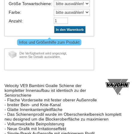
Größe Torwartschiene
:
Farbe
:
Anzahl
:
In den Warenkorb
Infos und Größenhilfe zum Produkt
Die Verfügbarkeit wird angezeigt,
wenn Sie Details auswählen.
Velocity VE9 Bambini Goalie Schiene der
kompletter Innenaufbau ist identisch zu der
Seniorschiene
- Flache Vorderseite mit fester oberer Außenrolle
- breiter Bein- und Knie-Kanal
- Glatte Innenkantengleitfläche
- Das Schienenprodil wurde im Oberschenkelbereich komplett
neu designed um die Blockeroberfläche zu maximieren
- Vollumwickelte Beinpolsterung
- Neue Grafik mit Irritationseffekt
- Single-Break Außenrolle mit niedrigerem Profil