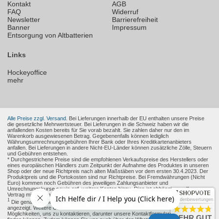
Kontakt
AGB
FAQ
Widerruf
Newsletter
Barrierefreiheit
Banner
Impressum
Entsorgung von Altbatterien
Links
Hockeyoffice
mehr
Alle Preise zzgl. Versand.
Bei Lieferungen innerhalb der EU enthalten unsere Preise
die gesetzliche Mehrwertsteuer. Bei Lieferungen in die Schweiz haben wir die
anfallenden Kosten bereits für Sie vorab bezahlt. Sie zahlen daher nur den im
Warenkorb ausgewiesenen Betrag. Gegebenenfalls können lediglich
Währungsumrechnungsgebühren Ihrer Bank oder Ihres Kreditkartenanbieters
anfallen. Bei Lieferungen in andere Nicht-EU-Länder können zusätzliche Zölle, Steuern
und Gebühren entstehen.
* Durchgestrichene Preise sind die empfohlenen Verkaufspreise des Herstellers oder
eines europäischen Händlers zum Zeitpunkt der Aufnahme des Produktes in unseren
Shop oder der neue Richtpreis nach alten Maßstäben vor dem ersten 30.4.2023. Der
Produktpreis und die Portokosten sind nur Richtpreise. Bei Fremdwährungen (Nicht
Euro) kommen noch Gebühren des jeweiligen Zahlungsanbieter und
Umrechnungskurse sowie ggf. weitere Kosten hinzu. Dies ist abhängig von Ihren
Vertrag mit den Zahlungsanbieter.
Kundenbewertungen
1
Die genaue Höhe des Rabattes wird Ihnen auf der Produkt-Seite und im Warenkorb
angezeigt. Weitere Online-Kommunikationsmittel: Sie haben verschiedene
Möglichkeiten, uns zu kontaktieren, darunter unsere Kontaktformulare, die Sie
hier
SEHR GUT