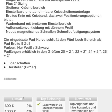
- Plus 2" Sizing
- Steiferer Knöchelbereich
- Einstellbare und abnehmbare Kniescheibenunterlage
- Breites Knie mit Knieband, das zwei Positionierungsoptionen
bietet
- Wadenband mit breiterem Einstellbereich
- Außenseitenverkleidung mit dünnem Profil
- Neues magnetisches Schnallen-Schnellbefestigungssystem
Die eingebaute Pad-Kurve schließt den Fünf-Loch-Bereich ab
Pad Breite 9 Zoll
Farben: Nur Weiß / Schwarz
Padlängen erhältlich in den Größen 20 + 2 ", 22 + 2", 24 + 2 ", 26
+ 2"
Eigenschaften
Hersteller (GPSR)
Stichworte:
1
Top Leistung
Newsletter
Rabatt
Top Angebote und
Lagerware in 36
600 €
2%
Infos kostenlos und
Stunden ver­sand­
1000 €
4%
fertig
unverbindlich per