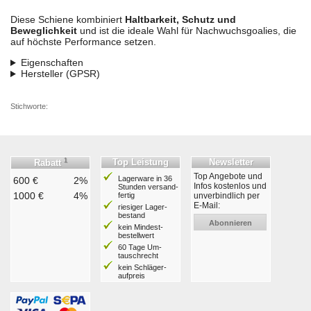
Diese Schiene kombiniert
Haltbarkeit, Schutz und
Beweglichkeit
und ist die ideale Wahl für Nachwuchsgoalies, die
auf höchste Performance setzen.
Eigenschaften
Hersteller (GPSR)
Stichworte:
1
Top Leistung
Newsletter
Rabatt
Top Angebote und
Lagerware in 36
600 €
2%
Infos kostenlos und
Stunden ver­sand­
1000 €
4%
fertig
unverbindlich per
E-Mail:
riesiger Lager­
bestand
Abonnieren
kein Mindest­
bestell­wert
60 Tage Um­
tausch­recht
kein Schläger­
aufpreis