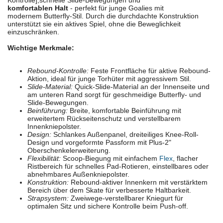
Kontrolle],schnelle Slide-Bewegungen und
komfortablen Halt
- perfekt für junge Goalies mit
modernem Butterfly-Stil. Durch die durchdachte Konstruktion
unterstützt sie ein aktives Spiel, ohne die Beweglichkeit
einzuschränken.
Wichtige Merkmale:
Rebound-Kontrolle:
Feste Frontfläche für aktive Rebound-
Aktion, ideal für junge Torhüter mit aggressivem Stil.
Slide-Material:
Quick-Slide-Material an der Innenseite und
am unteren Rand sorgt für geschmeidige Butterfly- und
Slide-Bewegungen.
Beinführung:
Breite, komfortable Beinführung mit
erweitertem Rückseitenschutz und verstellbarem
Innenkniepolster.
Design:
Schlankes Außenpanel, dreiteiliges Knee-Roll-
Design und vorgeformte Passform mit Plus-2"
Oberschenkelerweiterung.
Flexibilität:
Scoop-Biegung mit einfachem
Flex
, flacher
Ristbereich für schnelles Pad-Rotieren, einstellbares oder
abnehmbares Außenkniepolster.
Konstruktion:
Rebound-aktiver Innenkern mit verstärktem
Bereich über dem Skate für verbesserte Haltbarkeit.
Strapsystem:
Zweiwege-verstellbarer Kniegurt für
optimalen Sitz und sichere Kontrolle beim Push-off.