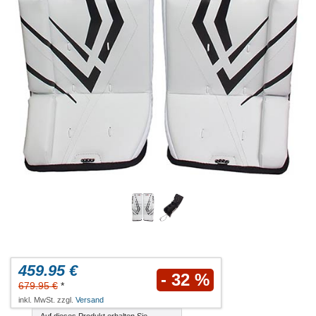
459.95 €
- 32 %
679.95 €
*
inkl. MwSt. zzgl.
Versand