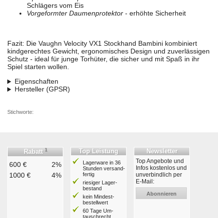
Schlägers vom Eis
Vorgeformter Daumenprotektor
- erhöhte Sicherheit
Fazit: Die Vaughn Velocity VX1 Stockhand Bambini kombiniert
kindgerechtes Gewicht, ergonomisches Design und zuverlässigen
Schutz - ideal für junge Torhüter, die sicher und mit Spaß in ihr
Spiel starten wollen.
Eigenschaften
Hersteller (GPSR)
Stichworte:
1
Top Leistung
Newsletter
Rabatt
Top Angebote und
Lagerware in 36
600 €
2%
Infos kostenlos und
Stunden ver­sand­
1000 €
4%
fertig
unverbindlich per
E-Mail:
riesiger Lager­
bestand
Abonnieren
kein Mindest­
bestell­wert
60 Tage Um­
tausch­recht