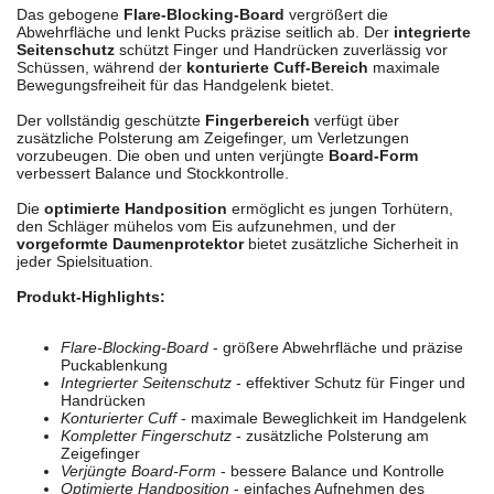
Das gebogene
Flare-Blocking-Board
vergrößert die
Abwehrfläche und lenkt Pucks präzise seitlich ab. Der
integrierte
Seitenschutz
schützt Finger und Handrücken zuverlässig vor
Schüssen, während der
konturierte Cuff-Bereich
maximale
Bewegungsfreiheit für das Handgelenk bietet.
Der vollständig geschützte
Fingerbereich
verfügt über
zusätzliche Polsterung am Zeigefinger, um Verletzungen
vorzubeugen. Die oben und unten verjüngte
Board-Form
verbessert Balance und Stockkontrolle.
Die
optimierte Handposition
ermöglicht es jungen Torhütern,
den Schläger mühelos vom Eis aufzunehmen, und der
vorgeformte Daumenprotektor
bietet zusätzliche Sicherheit in
jeder Spielsituation.
Produkt-Highlights:
Flare-Blocking-Board
- größere Abwehrfläche und präzise
Puckablenkung
Integrierter Seitenschutz
- effektiver Schutz für Finger und
Handrücken
Konturierter Cuff
- maximale Beweglichkeit im Handgelenk
Kompletter Fingerschutz
- zusätzliche Polsterung am
Zeigefinger
Verjüngte Board-Form
- bessere Balance und Kontrolle
Optimierte Handposition
- einfaches Aufnehmen des