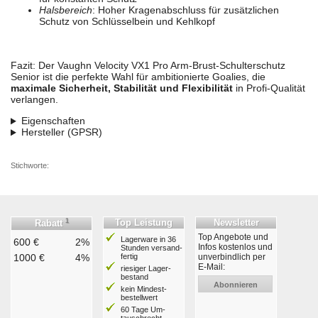
Halsbereich
: Hoher Kragenabschluss für zusätzlichen
Schutz von Schlüsselbein und Kehlkopf
Fazit: Der Vaughn Velocity VX1 Pro Arm-Brust-Schulterschutz
Senior ist die perfekte Wahl für ambitionierte Goalies, die
maximale Sicherheit, Stabilität und Flexibilität
in Profi-Qualität
verlangen.
Eigenschaften
Hersteller (GPSR)
Stichworte:
1
Top Leistung
Newsletter
Rabatt
Top Angebote und
Lagerware in 36
600 €
2%
Infos kostenlos und
Stunden ver­sand­
1000 €
4%
fertig
unverbindlich per
E-Mail:
riesiger Lager­
bestand
Abonnieren
kein Mindest­
bestell­wert
60 Tage Um­