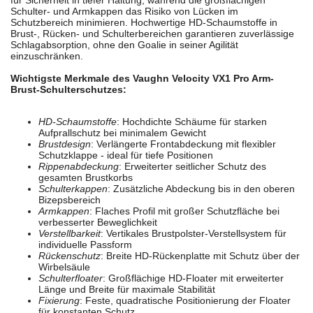
für Sicherheit in tiefer Haltung, während die großflächigen
Schulter- und Armkappen das Risiko von Lücken im
Schutzbereich minimieren. Hochwertige HD-Schaumstoffe in
Brust-, Rücken- und Schulterbereichen garantieren zuverlässige
Schlagabsorption, ohne den Goalie in seiner Agilität
einzuschränken.
Wichtigste Merkmale des Vaughn Velocity VX1 Pro Arm-
Brust-Schulterschutzes:
HD-Schaumstoffe
: Hochdichte Schäume für starken
Aufprallschutz bei minimalem Gewicht
Brustdesign
: Verlängerte Frontabdeckung mit flexibler
Schutzklappe - ideal für tiefe Positionen
Rippenabdeckung
: Erweiterter seitlicher Schutz des
gesamten Brustkorbs
Schulterkappen
: Zusätzliche Abdeckung bis in den oberen
Bizepsbereich
Armkappen
: Flaches Profil mit großer Schutzfläche bei
verbesserter Beweglichkeit
Verstellbarkeit
: Vertikales Brustpolster-Verstellsystem für
individuelle Passform
Rückenschutz
: Breite HD-Rückenplatte mit Schutz über der
Wirbelsäule
Schulterfloater
: Großflächige HD-Floater mit erweiterter
Länge und Breite für maximale Stabilität
Fixierung
: Feste, quadratische Positionierung der Floater
für konstanten Schutz