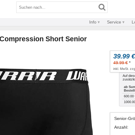
Info
Service
L
 Compression Short Senior
39.99 €
49.99 €
*
inkl. MwSt. zzg
Auf dies
zusätzli
ab Sum
Bestel
600.00 
1000.0
Senior-Gr
Anzahl
: