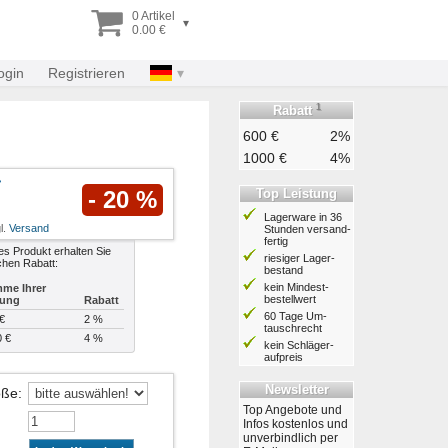
0 Artikel
▾
0.00 €
ogin
Registrieren
1
Rabatt
600 €
2%
1000 €
4%
Top Leistung
- 20 %
Lagerware in 36
l.
Versand
Stunden ver­sand­
fertig
es Produkt erhalten Sie
riesiger Lager­
chen Rabatt:
bestand
kein Mindest­
me Ihrer
bestell­wert
lung
Rabatt
60 Tage Um­
€
2 %
tausch­recht
0 €
4 %
kein Schläger­
aufpreis
Newsletter
öße
:
Top Angebote und
Infos kostenlos und
unverbindlich per