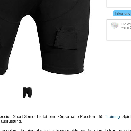
Infos und
Die Ve
wenn S
ession Short Senior bietet eine körpernahe Passform für
Training
, Spie
yausrüstung.
er ausgelegt, die eine elastische, komfortable und funktionale Kompress