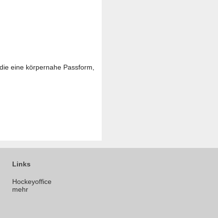
, die eine körpernahe Passform,
Links
Hockeyoffice
mehr