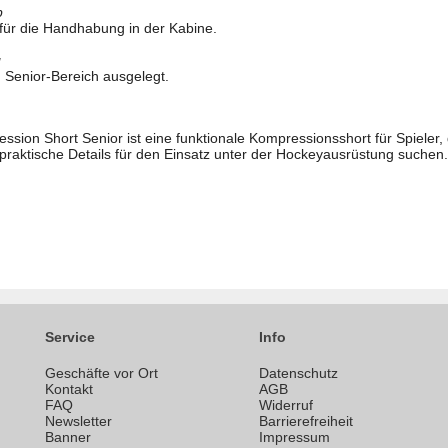
p
 für die Handhabung in der Kabine.
g
 Senior-Bereich ausgelegt.
ssion Short Senior ist eine funktionale Kompressionsshort für Spieler
 praktische Details für den Einsatz unter der Hockeyausrüstung suchen.
Service
Info
Geschäfte vor Ort
Datenschutz
n
Kontakt
AGB
FAQ
Widerruf
Newsletter
Barrierefreiheit
Banner
Impressum