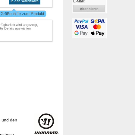
E-Mail:
In den Warenkorb
Abonnieren
 Größenhilfe zum Produkt
rfügbarkeit wird angezeigt,
ie Details auswählen.
l und den
ionshose