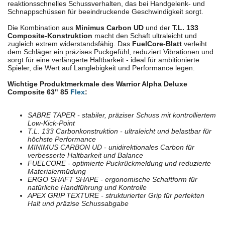
reaktionsschnelles Schussverhalten, das bei Handgelenk- und
Schnappschüssen für beeindruckende Geschwindigkeit sorgt.
Die Kombination aus
Minimus Carbon UD
und der
T.L. 133
Composite-Konstruktion
macht den Schaft ultraleicht und
zugleich extrem widerstandsfähig. Das
FuelCore-Blatt
verleiht
dem Schläger ein präzises Puckgefühl, reduziert Vibrationen und
sorgt für eine verlängerte Haltbarkeit - ideal für ambitionierte
Spieler, die Wert auf Langlebigkeit und Performance legen.
Wichtige Produktmerkmale des Warrior Alpha Deluxe
Composite 63" 85
Flex
:
SABRE TAPER - stabiler, präziser Schuss mit kontrolliertem
Low-Kick-Point
T.L. 133 Carbonkonstruktion - ultraleicht und belastbar für
höchste Performance
MINIMUS CARBON UD - unidirektionales Carbon für
verbesserte Haltbarkeit und Balance
FUELCORE - optimierte Puckrückmeldung und reduzierte
Materialermüdung
ERGO SHAFT SHAPE - ergonomische Schaftform für
natürliche Handführung und Kontrolle
APEX GRIP TEXTURE - strukturierter Grip für perfekten
Halt und präzise Schussabgabe