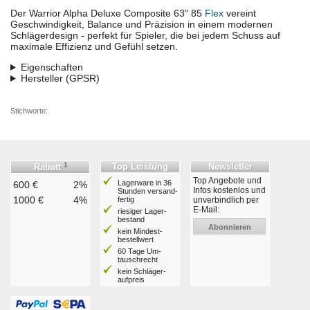
Der Warrior Alpha Deluxe Composite 63" 85
Flex
vereint
Geschwindigkeit, Balance und Präzision in einem modernen
Schlägerdesign - perfekt für Spieler, die bei jedem Schuss auf
maximale Effizienz und Gefühl setzen.
Eigenschaften
Hersteller (GPSR)
Stichworte:
1
Top Leistung
Newsletter
Rabatt
Top Angebote und
Lagerware in 36
600 €
2%
Infos kostenlos und
Stunden ver­sand­
1000 €
4%
fertig
unverbindlich per
E-Mail:
riesiger Lager­
bestand
Abonnieren
kein Mindest­
bestell­wert
60 Tage Um­
tausch­recht
kein Schläger­
aufpreis