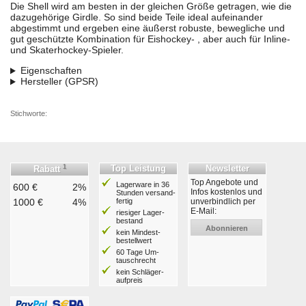
Die Shell wird am besten in der gleichen Größe getragen, wie die
dazugehörige Girdle. So sind beide Teile ideal aufeinander
abgestimmt und ergeben eine äußerst robuste, bewegliche und
gut geschützte Kombination für Eishockey- , aber auch für Inline-
und Skaterhockey-Spieler.
Eigenschaften
Hersteller (GPSR)
Stichworte:
1
Top Leistung
Newsletter
Rabatt
Top Angebote und
Lagerware in 36
600 €
2%
Infos kostenlos und
Stunden ver­sand­
1000 €
4%
fertig
unverbindlich per
E-Mail:
riesiger Lager­
bestand
Abonnieren
kein Mindest­
bestell­wert
60 Tage Um­
tausch­recht
kein Schläger­
aufpreis