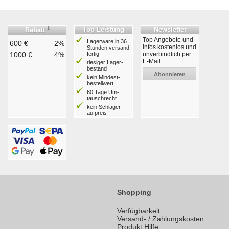
1
Top Leistung
Newsletter
Rabatt
Top Angebote und
Lagerware in 36
600 €
2%
Infos kostenlos und
Stunden ver­sand­
1000 €
4%
fertig
unverbindlich per
E-Mail:
riesiger Lager­
bestand
Abonnieren
kein Mindest­
bestell­wert
60 Tage Um­
tausch­recht
kein Schläger­
aufpreis
Shopping
Verfügbarkeit
Versand- / Zahlungskosten
Produkt Hilfe