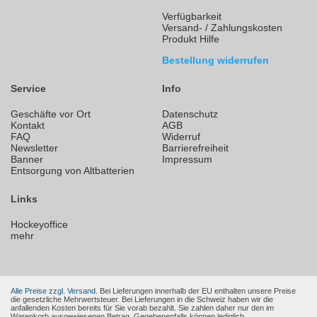
Verfügbarkeit
Versand- / Zahlungskosten
Produkt Hilfe
Bestellung widerrufen
Service
Info
Geschäfte vor Ort
Datenschutz
Kontakt
AGB
FAQ
Widerruf
Newsletter
Barrierefreiheit
Banner
Impressum
Entsorgung von Altbatterien
Links
Hockeyoffice
mehr
Alle Preise zzgl. Versand.
Bei Lieferungen innerhalb der EU enthalten unsere Preise
die gesetzliche Mehrwertsteuer. Bei Lieferungen in die Schweiz haben wir die
anfallenden Kosten bereits für Sie vorab bezahlt. Sie zahlen daher nur den im
Warenkorb ausgewiesenen Betrag. Gegebenenfalls können lediglich