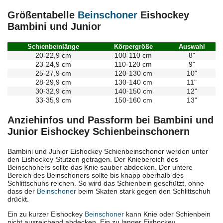
Größentabelle
Beinschoner
Eishockey
Bambini und Junior
Schienbeinlänge
Körpergröße
Auswahl
20-22,9 cm
100-110 cm
8"
23-24,9 cm
110-120 cm
9"
25-27,9 cm
120-130 cm
10"
28-29,9 cm
130-140 cm
11"
30-32,9 cm
140-150 cm
12"
33-35,9 cm
150-160 cm
13"
Anziehinfos und Passform bei Bambini und
Junior Eishockey Schienbeinschonern
Bambini und Junior Eishockey Schienbeinschoner werden unter
den Eishockey-Stutzen getragen. Der Kniebereich des
Beinschoners sollte das Knie sauber abdecken. Der untere
Bereich des Beinschoners sollte bis knapp oberhalb des
Schlittschuhs reichen. So wird das Schienbein geschützt, ohne
dass der
Beinschoner
beim Skaten stark gegen den Schlittschuh
drückt.
Ein zu kurzer Eishockey
Beinschoner
kann Knie oder Schienbein
nicht ausreichend abdecken. Ein zu langer Eishockey