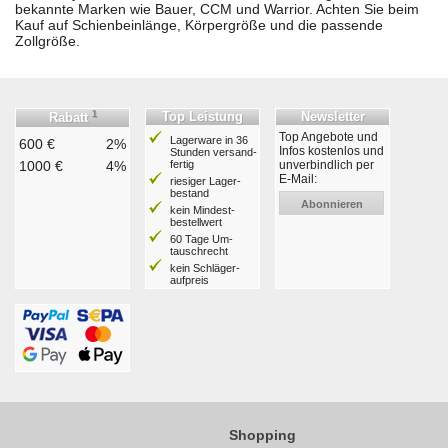
bekannte Marken wie Bauer, CCM und Warrior. Achten Sie beim
Kauf auf Schienbeinlänge, Körpergröße und die passende
Zollgröße.
1
Top Leistung
Newsletter
Rabatt
Top Angebote und
Lagerware in 36
600 €
2%
Infos kostenlos und
Stunden ver­sand­
1000 €
4%
fertig
unverbindlich per
E-Mail:
riesiger Lager­
bestand
Abonnieren
kein Mindest­
bestell­wert
60 Tage Um­
tausch­recht
kein Schläger­
aufpreis
Shopping