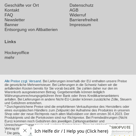
Geschäfte vor Ort
Datenschutz
Kontakt
AGB
FAQ
Widerruf
Newsletter
Barrierefreiheit
Banner
Impressum
Entsorgung von Altbatterien
Links
Hockeyoffice
mehr
Alle Preise zzgl. Versand.
Bei Lieferungen innerhalb der EU enthalten unsere Preise
die gesetzliche Mehrwertsteuer. Bei Lieferungen in die Schweiz haben wir die
anfallenden Kosten bereits für Sie vorab bezahlt. Sie zahlen daher nur den im
Warenkorb ausgewiesenen Betrag. Gegebenenfalls können lediglich
Währungsumrechnungsgebühren Ihrer Bank oder Ihres Kreditkartenanbieters
anfallen. Bei Lieferungen in andere Nicht-EU-Länder können zusätzliche Zölle, Steuern
und Gebühren entstehen.
* Durchgestrichene Preise sind die empfohlenen Verkaufspreise des Herstellers oder
eines europäischen Händlers zum Zeitpunkt der Aufnahme des Produktes in unseren
Shop oder der neue Richtpreis nach alten Maßstäben vor dem ersten 30.4.2023. Der
Produktpreis und die Portokosten sind nur Richtpreise. Bei Fremdwährungen (Nicht
Euro) kommen noch Gebühren des jeweiligen Zahlungsanbieter und
Umrechnungskurse sowie ggf. weitere Kosten hinzu. Dies ist abhängig von Ihren
Vertrag mit den Zahlungsanbieter.
Kundenbewertungen
1
Die genaue Höhe des Rabattes wird Ihnen auf der Produkt-Seite und im Warenkorb