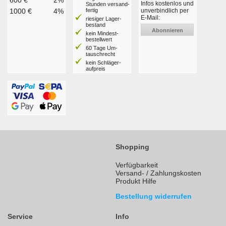
Infos kostenlos und
Stunden ver­sand­
1000 €
4%
fertig
unverbindlich per
E-Mail:
riesiger Lager­
bestand
Abonnieren
kein Mindest­
bestell­wert
60 Tage Um­
tausch­recht
kein Schläger­
aufpreis
Shopping
Verfügbarkeit
Versand- / Zahlungskosten
Produkt Hilfe
Bestellung widerrufen
Service
Info