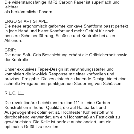
Die widerstandsfähige IMF2 Carbon Faser ist superflach und
leichter
als herkömmliche Fasern.
ERGO SHAFT SHAPE:
Die neue ergonomisch geformte konkave Shaftform passt perfekt
in jede Hand und bietet Komfort und mehr Gefühl für noch
bessere Scheibenführung, Schüsse und Kontrolle bei allen
Aktionen.
GRIP:
Die neue Soft- Grip Beschichtung erhöht die Griffsicherheit sowie
die Kontrolle
Unser exklusives Taper-Design ist verwindungssteifer und
kombiniert die low-kick Response mit einer kraftvollen und
präzisen Freigabe. Dieses einfach zu ladende Design bietet eine
schnelle Freigabe und punktgenaue Steuerung von Schüssen.
R.L.C. 111
Die revolutionäre Leichtkonstruktion 111 ist eine Carbon-
Konstruktion in hoher Qualität, die auf Haltbarkeit und
Ausgewogenheit optimiert ist. Hochfester Kohlenstoff wird
durchgehend verwendet, um ein Höchstmaß an Festigkeit zu
gewährleisten. Die Kelle ist perfekt ausbalanciert, um ein
optimales Gefühl zu erzielen.