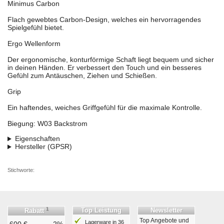
Minimus Carbon
Flach gewebtes Carbon-Design, welches ein hervorragendes
Spielgefühl bietet.
Ergo Wellenform
Der ergonomische, konturförmige Schaft liegt bequem und sicher
in deinen Händen. Er verbessert den Touch und ein besseres
Gefühl zum Antäuschen, Ziehen und Schießen.
Grip
Ein haftendes, weiches Griffgefühl für die maximale Kontrolle.
Biegung: W03 Backstrom
Eigenschaften
Hersteller (GPSR)
Stichworte:
1
Top Leistung
Newsletter
Rabatt
Top Angebote und
Lagerware in 36
600 €
2%