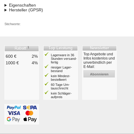
Eigenschaften
Hersteller (GPSR)
Stichworte:
1
Top Leistung
Newsletter
Rabatt
Top Angebote und
Lagerware in 36
600 €
2%
Infos kostenlos und
Stunden ver­sand­
1000 €
4%
fertig
unverbindlich per
E-Mail:
riesiger Lager­
bestand
Abonnieren
kein Mindest­
bestell­wert
60 Tage Um­
tausch­recht
kein Schläger­
aufpreis