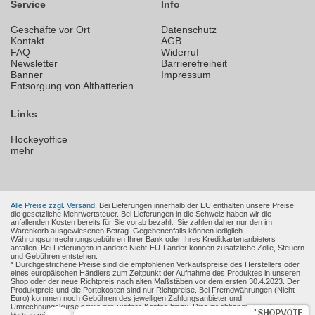
Service
Info
Geschäfte vor Ort
Datenschutz
Kontakt
AGB
FAQ
Widerruf
Newsletter
Barrierefreiheit
Banner
Impressum
Entsorgung von Altbatterien
Links
Hockeyoffice
mehr
Alle Preise zzgl. Versand.
Bei Lieferungen innerhalb der EU enthalten unsere Preise
die gesetzliche Mehrwertsteuer. Bei Lieferungen in die Schweiz haben wir die
anfallenden Kosten bereits für Sie vorab bezahlt. Sie zahlen daher nur den im
Warenkorb ausgewiesenen Betrag. Gegebenenfalls können lediglich
Währungsumrechnungsgebühren Ihrer Bank oder Ihres Kreditkartenanbieters
anfallen. Bei Lieferungen in andere Nicht-EU-Länder können zusätzliche Zölle, Steuern
und Gebühren entstehen.
* Durchgestrichene Preise sind die empfohlenen Verkaufspreise des Herstellers oder
eines europäischen Händlers zum Zeitpunkt der Aufnahme des Produktes in unseren
Shop oder der neue Richtpreis nach alten Maßstäben vor dem ersten 30.4.2023. Der
Produktpreis und die Portokosten sind nur Richtpreise. Bei Fremdwährungen (Nicht
Euro) kommen noch Gebühren des jeweiligen Zahlungsanbieter und
Umrechnungskurse sowie ggf. weitere Kosten hinzu. Dies ist abhängig von Ihren