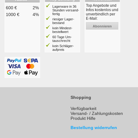
Top Angebote und
Lagerware in 36
600 €
2%
Infos kostenlos und
Stunden ver­sand­
1000 €
4%
fertig
unverbindlich per
E-Mail:
riesiger Lager­
bestand
Abonnieren
kein Mindest­
bestell­wert
60 Tage Um­
tausch­recht
kein Schläger­
aufpreis
Shopping
Verfügbarkeit
Versand- / Zahlungskosten
Produkt Hilfe
Bestellung widerrufen