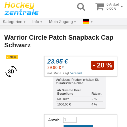
0 Artikel
▾
0.00 €
Kategorien
Info
Mein Zugang
Warrior Circle Patch Snapback Cap
Schwarz
NEU
23.95 €
- 20 %
29.90 €
*
inkl. MwSt. zzgl.
Versand
Auf dieses Produkt erhalten Sie
zusätzlichen Rabatt:
ab Summe Ihrer
Bestellung
Rabatt
600.00 €
2 %
1000.00 €
4 %
Anzahl
: