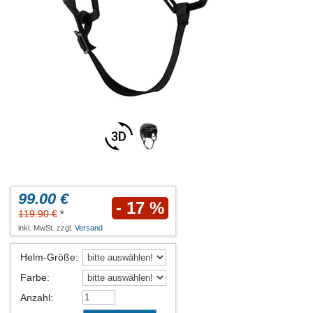
99.00 €
- 17 %
119.90 €
*
inkl. MwSt. zzgl.
Versand
Helm-Größe
:
Farbe
:
Anzahl
: