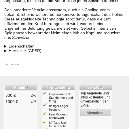
Anpassung, die sich an die Bedürfnisse jedes Spielers anpasst.
Das integrierte Ventilationssystem, auch als Cooling Vents
bekannt, ist eine weitere bemerkenswerte Eigenschaft des Helms.
Diese ausgeklügelte Technologie sorgt dafür, dass die Luft
effizient um den Kopf herumgeleitet wird, wodurch eine
angenehme Belüftung gewährleistet wird. Selbst in intensiven
Spielphasen bewahrt der Helm einen kühlen Kopf und reduziert
das Schwitzen.
Eigenschaften
Hersteller (GPSR)
Stichworte:
1
Top Leistung
Newsletter
Rabatt
Top Angebote und
Lagerware in 36
600 €
2%
Infos kostenlos und
Stunden ver­sand­
1000 €
4%
fertig
unverbindlich per
E-Mail:
riesiger Lager­
bestand
Abonnieren
kein Mindest­
bestell­wert
60 Tage Um­
tausch­recht